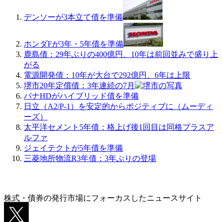
デンソーが3本立て債を準備
ホンダFが3年・5年債を準備
鹿島債：29年ぶりの400億円、10年は前回並みで盛り上
がる
電源開発債：10年が大台で292億円、6年は上限
堺市20年定償債：3年連続の7月
パナHDがハイブリッド債を準備
日立（A2/P-1）を安定的からポジティブに（ムーディ
ーズ）
太平洋セメント5年債：格上げ後1回目は同格プラスア
ルファ
ジェイテクトが5年債を準備
三菱地所物流R3年債：3年ぶりの登場
株式・債券の発行市場にフォーカスしたニュースサイト