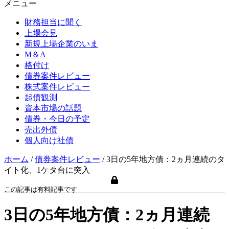
メニュー
財務担当に聞く
上場会見
新規上場企業のいま
M＆A
格付け
債券案件レビュー
株式案件レビュー
起債観測
資本市場の話題
債券・今日の予定
売出外債
個人向け社債
ホーム
/
債券案件レビュー
/
3日の5年地方債：2ヵ月連続のタ
イト化、1ケタ台に突入
この記事は有料記事です
3日の5年地方債：2ヵ月連続