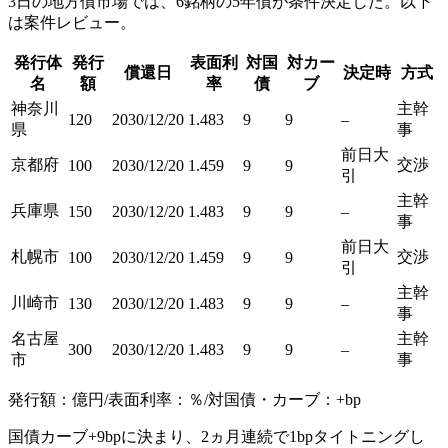
3日の地方債市場では、6銘柄の5年債が条件決定した。以下
は案件レビュー。
発行体
発行
表面利
対国
対カー
償還日
決定時
方式
名
額
率
債
ブ
神奈川
主幹
120
2030/12/20
1.483
9
9
–
県
事
前日大
京都府
交渉
100
2030/12/20
1.459
9
9
引
主幹
兵庫県
150
2030/12/20
1.483
9
9
–
事
前日大
札幌市
交渉
100
2030/12/20
1.459
9
9
引
主幹
川崎市
130
2030/12/20
1.483
9
9
–
事
名古屋
主幹
300
2030/12/20
1.483
9
9
–
市
事
発行額：億円/表面利率：％/対国債・カーブ：+bp
国債カーブ+9bpに決まり、2ヵ月連続で1bpタイトニングし