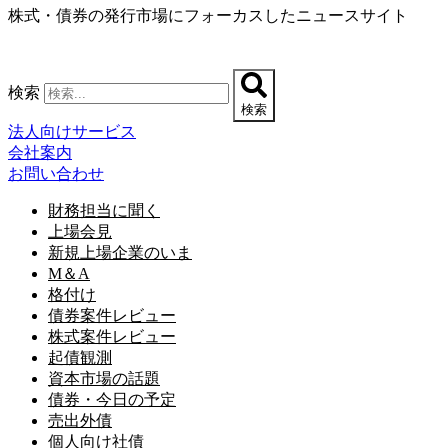
株式・債券の発行市場にフォーカスしたニュースサイト
コ
ン
テ
ン
検索
ツ
検索
に
法人向けサービス
ス
会社案内
キ
お問い合わせ
ッ
プ
財務担当に聞く
上場会見
新規上場企業のいま
M＆A
格付け
債券案件レビュー
株式案件レビュー
起債観測
資本市場の話題
債券・今日の予定
売出外債
個人向け社債