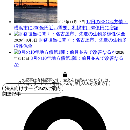
12日のESG地方債：
2025年11月12日
横浜市に200億円近い需要、札幌市は60億円に増額
財務担当に聞く：名古屋市、先進の生物多
2026年8月6日
様性保全
2026
8月の10年地方債第1陣：前月並みで改善なる
年8月5日
か
この記事は有料記事です。全文をお読みいただくには、
法人向けサービス（有料）へのお申し込みが必要です。
法人向けサービスのご案内
関連記事