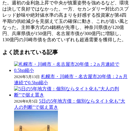
た。週初の金利急上昇で中央が慎重姿勢を強めるなど、環境
は決して良好ではなかった。一方、セカンダリー対比のスプ
レッド妙味や絶対値水準の高まりを好感する投資家が第4四
半期の供給減少を見据えて玉の確保に動き、これが追い風と
なった。主幹事方式の4銘柄が先導し、神奈川県債が120億
円、兵庫県債が150億円、名古屋市債が300億円に増額し、
130億円の川崎市債を含めていずれも超過需要を獲得した。
よく読まれている記事
札幌市・川崎市・名古屋市20年債：2ヵ月
2026年5月13日
連続で0.5bp縮小
5日の5年地方債：個別ならタイト化も”大
2026年8月5日
人の判断”で据え置き