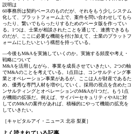
説明は
60事務所は契約ベースのものだが、それをもう少しシステム
化して、プラットフォーム上で、案件を問い合わせしてもら
ったり、繋いでもらったりするためのベータ版を作ってい
る。1つは、士業が相談されたことを通じて、連携できるも
のだが、ここに必要な機能を付け加えて、士業のプラットフ
ォームにしたいという構想を持っている。
―今後もM&Aを実施していくのか。実施する頻度や考え・
戦略について
M&Aを活用しながら、事業を成長させていきたい。2つの軸
でM&Aのことを考えている。1点目は、コンサルティング事
業とオペレーション事業があるが、ここは人が財産であるた
め、優秀な専門人材を増やしていく。採用の視点を含めたコ
ンサルティングとオペレーションのM&Aが1つだ。もう1点
が機能の拡張だ。例えば、サイバーセキュリティやAIに対
してのM&Aの案件があれば、積極的にやって機能の拡充を
していきたい。
［キャピタルアイ・ニュース 北谷 梨夏］
よく読まれている記事