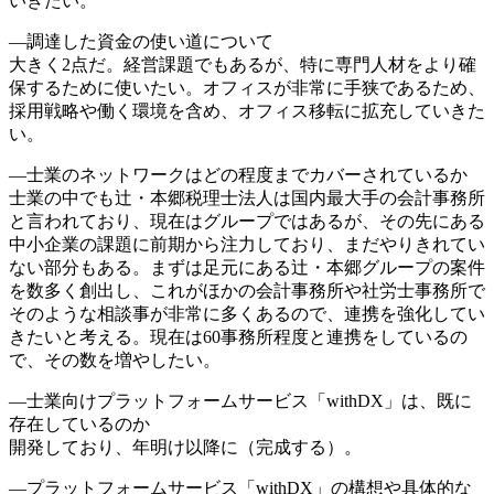
いきたい。
―調達した資金の使い道について
大きく2点だ。経営課題でもあるが、特に専門人材をより確
保するために使いたい。オフィスが非常に手狭であるため、
採用戦略や働く環境を含め、オフィス移転に拡充していきた
い。
―士業のネットワークはどの程度までカバーされているか
士業の中でも辻・本郷税理士法人は国内最大手の会計事務所
と言われており、現在はグループではあるが、その先にある
中小企業の課題に前期から注力しており、まだやりきれてい
ない部分もある。まずは足元にある辻・本郷グループの案件
を数多く創出し、これがほかの会計事務所や社労士事務所で
そのような相談事が非常に多くあるので、連携を強化してい
きたいと考える。現在は60事務所程度と連携をしているの
で、その数を増やしたい。
―士業向けプラットフォームサービス「withDX」は、既に
存在しているのか
開発しており、年明け以降に（完成する）。
―プラットフォームサービス「withDX」の構想や具体的な