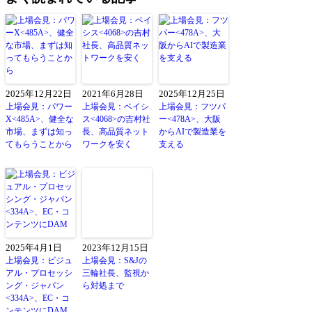
2025年12月22日
2021年6月28日
2025年12月25日
上場会見：パワー
上場会見：ベイシ
上場会見：フツパ
X<485A>、健全な
ス<4068>の吉村社
ー<478A>、大阪
市場、まずは知っ
長、高品質ネット
からAIで製造業を
てもらうことから
ワークを安く
支える
2025年4月1日
2023年12月15日
上場会見：ビジュ
上場会見：S&Jの
アル・プロセッシ
三輪社長、監視か
ング・ジャパン
ら対処まで
<334A>、EC・コ
ンテンツにDAM