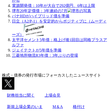
がる
電源開発債：10年が大台で292億円、6年は上限
堺市20年定償債：3年連続の7月
パナHDがハイブリッド債を準備
日立（A2/P-1）を安定的からポジティブに（ムーディ
ーズ）
太平洋セメント5年債：格上げ後1回目は同格プラスア
ルファ
ジェイテクトが5年債を準備
三菱地所物流R3年債：3年ぶりの登場
株式・債券の発行市場にフォーカスしたニュースサイト
財務担当に聞く
上場会見
新規上場企業のいま
M＆A
格付け