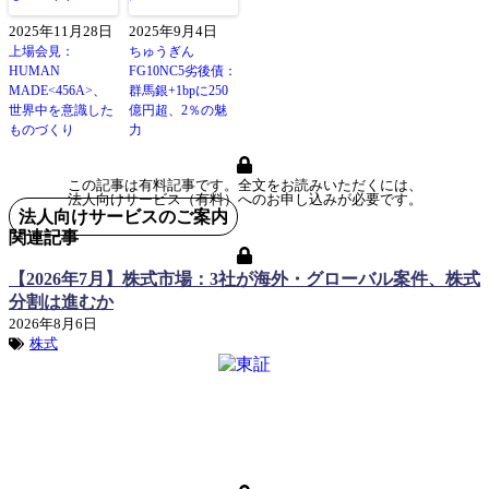
2025年11月28日
2025年9月4日
上場会見：
ちゅうぎん
HUMAN
FG10NC5劣後債：
MADE<456A>、
群馬銀+1bpに250
世界中を意識した
億円超、2％の魅
ものづくり
力
この記事は有料記事です。全文をお読みいただくには、
法人向けサービス（有料）へのお申し込みが必要です。
法人向けサービスのご案内
関連記事
【2026年7月】株式市場：3社が海外・グローバル案件、株式
分割は進むか
2026年8月6日
株式