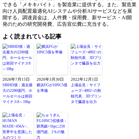
できる「メキキバイト」を製造業に提供する。また、製造業
向け人員配置最適化AIシステムや分析AIサービスなどを展
開する。調達資金は、人件費・採用費、新サービス・AI開
発のための研究開発費、広告宣伝費に充当する。
よく読まれている記事
2026年7月15日
2026年3月30日
2022年12月1日
SBIHD債：過去最
横浜FGが10NC5債
上場会見：サイフ
大の2200億円、ホ
を準備
ューズ<4892>の秋
ールセールは前回
枝代表、3Dプリン
マイナス8～10bp
タで臓器を出力