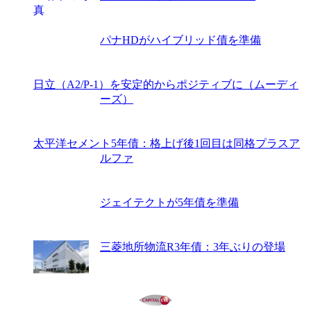
パナHDがハイブリッド債を準備
日立（A2/P-1）を安定的からポジティブに（ムーディ
ーズ）
太平洋セメント5年債：格上げ後1回目は同格プラスア
ルファ
ジェイテクトが5年債を準備
三菱地所物流R3年債：3年ぶりの登場