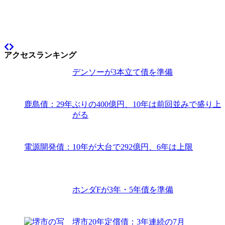
アクセスランキング
デンソーが3本立て債を準備
鹿島債：29年ぶりの400億円、10年は前回並みで盛り上
がる
電源開発債：10年が大台で292億円、6年は上限
ホンダFが3年・5年債を準備
堺市20年定償債：3年連続の7月