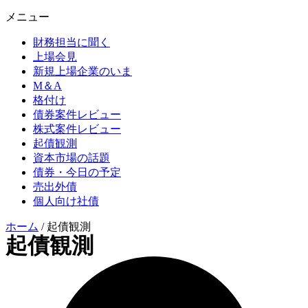
メニュー
財務担当に聞く
上場会見
新規上場企業のいま
M＆A
格付け
債券案件レビュー
株式案件レビュー
起債観測
資本市場の話題
債券・今日の予定
売出外債
個人向け社債
ホーム
/
起債観測
起債観測