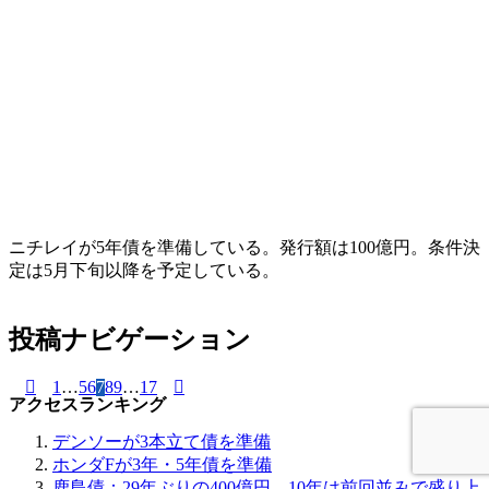
ニチレイが5年債を準備している。発行額は100億円。条件決
定は5月下旬以降を予定している。
投稿ナビゲーション
1
…
5
6
7
8
9
…
17
アクセスランキング
デンソーが3本立て債を準備
ホンダFが3年・5年債を準備
鹿島債：29年ぶりの400億円、10年は前回並みで盛り上