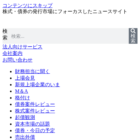
コンテンツにスキップ
株式・債券の発行市場にフォーカスしたニュースサイト
検
検
索
索
法人向けサービス
会社案内
お問い合わせ
財務担当に聞く
上場会見
新規上場企業のいま
M＆A
格付け
債券案件レビュー
株式案件レビュー
起債観測
資本市場の話題
債券・今日の予定
売出外債