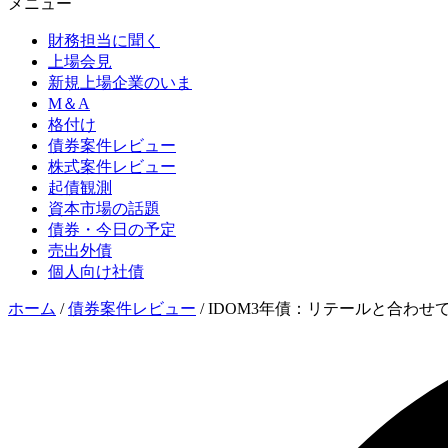
メニュー
財務担当に聞く
上場会見
新規上場企業のいま
M＆A
格付け
債券案件レビュー
株式案件レビュー
起債観測
資本市場の話題
債券・今日の予定
売出外債
個人向け社債
ホーム
/
債券案件レビュー
/
IDOM3年債：リテールと合わせて