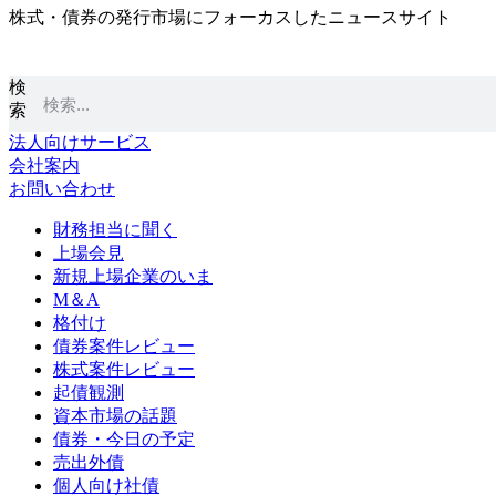
株式・債券の発行市場にフォーカスしたニュースサイト
コ
ン
テ
検
ン
索
ツ
に
法人向けサービス
ス
会社案内
キ
お問い合わせ
ッ
プ
財務担当に聞く
上場会見
新規上場企業のいま
M＆A
格付け
債券案件レビュー
株式案件レビュー
起債観測
資本市場の話題
債券・今日の予定
売出外債
個人向け社債