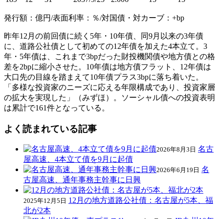
発行額：億円/表面利率：％/対国債・対カーブ：+bp
昨年12月の前回債に続く5年・10年債、同9月以来の3年債
に、道路公社債として初めての12年債を加えた4本立て。3
年・5年債は、これまで3bpだった財投機関債や地方債との格
差を2bpに縮小させた。10年債は地方債フラット、12年債は
大口先の目線を踏まえて10年債プラス3bpに落ち着いた。
「多様な投資家のニーズに応える年限構成であり、投資家層
の拡大を実現した」（みずほ）。ソーシャル債への投資表明
は累計で161件となっている。
よく読まれている記事
名古
2026年8月3日
屋高速、4本立て債を9月に起債
名
2026年6月19日
古屋高速、通年事務主幹事に日興
12月の地方道路公社債：名古屋が5本、福
2025年12月5日
北が2本