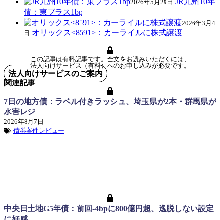
JR九州10年
2026年5月29日
債：東プラス1bp
2026年3月4
オリックス<8591>：カーライルに株式譲渡
日
この記事は有料記事です。全文をお読みいただくには、
法人向けサービス（有料）へのお申し込みが必要です。
法人向けサービスのご案内
関連記事
7日の地方債：ラベル付きラッシュ、埼玉県が2本・群馬県が
水害レジ
2026年8月7日
債券案件レビュー
中央日土地G5年債：前回-4bpに800億円超、逸脱しない設定
に好感