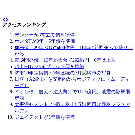
アクセスランキング
デンソーが3本立て債を準備
ホンダFが3年・5年債を準備
鹿島債：29年ぶりの400億円、10年は前回並みで盛り上
がる
電源開発債：10年が大台で292億円、6年は上限
パナHDがハイブリッド債を準備
堺市20年定償債：3年連続の7月
日立（A2/P-1）を安定的からポジティブに（ムーディ
ーズ）
イオン債：個人・法人向けで1115億円、地震の影響限
定的
太平洋セメント5年債：格上げ後1回目は同格プラスア
ルファ
ジェイテクトが5年債を準備