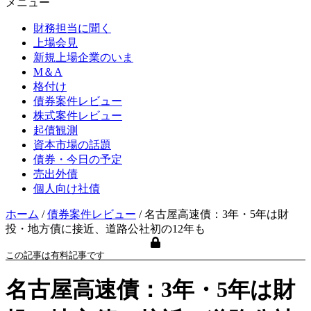
メニュー
財務担当に聞く
上場会見
新規上場企業のいま
M＆A
格付け
債券案件レビュー
株式案件レビュー
起債観測
資本市場の話題
債券・今日の予定
売出外債
個人向け社債
ホーム
/
債券案件レビュー
/
名古屋高速債：3年・5年は財
投・地方債に接近、道路公社初の12年も
この記事は有料記事です
名古屋高速債：3年・5年は財