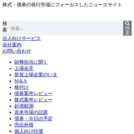
株式・債券の発行市場にフォーカスしたニュースサイト
コ
ン
テ
検
ン
検
索
ツ
索
に
法人向けサービス
ス
会社案内
キ
お問い合わせ
ッ
プ
財務担当に聞く
上場会見
新規上場企業のいま
M＆A
格付け
債券案件レビュー
株式案件レビュー
起債観測
資本市場の話題
債券・今日の予定
売出外債
個人向け社債