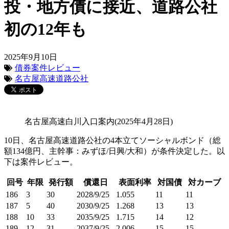
投・地方債に接近、道路公社
初の12年も
2025年9月10日
債券案件レビュー
名古屋高速道路公社
名古屋高速白川入口案内(2025年4月28日)
10日、名古屋高速道路公社の4本立てソーシャルボンド（総
額134億円、主幹事：みずほ/日興/大和）が条件決定した。以
下は案件レビュー。
回号
年限
発行額
償還日
表面利率
対国債
対カーブ
186
3
30
2028/9/25
1.055
11
11
187
5
40
2030/9/25
1.268
13
13
188
10
33
2035/9/25
1.715
14
12
189
12
31
2037/9/25
2.006
15
15