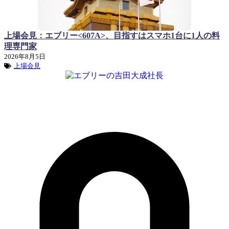
上場会見：エブリー<607A>、目指すはスマホ1台に1人の料
理専門家
2026年8月5日
上場会見