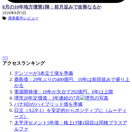
8月の10年地方債第1陣：前月並みで改善なるか
2026年8月5日
債券案件レビュー
アクセスランキング
デンソーが3本立て債を準備
鹿島債：29年ぶりの400億円、10年は前回並みで盛り上
がる
電源開発債：10年が大台で292億円、6年は上限
堺市20年定償債：3年連続の7月
パナHDがハイブリッド債を準備
日立（A2/P-1）を安定的からポジティブに（ムーディ
ーズ）
太平洋セメント5年債：格上げ後1回目は同格プラスア
ルファ