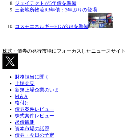
ジェイテクトが5年債を準備
三菱地所物流R3年債：3年ぶりの登場
コスモエネルギーHDがGBを準備
株式・債券の発行市場にフォーカスしたニュースサイト
財務担当に聞く
上場会見
新規上場企業のいま
M＆A
格付け
債券案件レビュー
株式案件レビュー
起債観測
資本市場の話題
債券・今日の予定