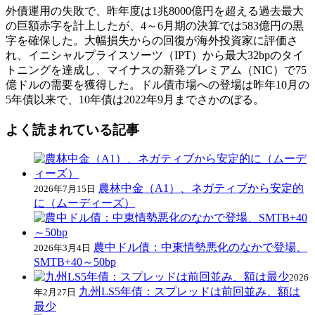
外債運用の失敗で、昨年度は1兆8000億円を超える過去最大
の巨額赤字を計上したが、4～6月期の決算では583億円の黒
字を確保した。大幅損失からの回復が海外投資家に評価さ
れ、イニシャルプライスソーツ（IPT）から最大32bpのタイ
トニングを達成し、マイナスの新発プレミアム（NIC）で75
億ドルの需要を獲得した。ドル債市場への登場は昨年10月の
5年債以来で、10年債は2022年9月までさかのぼる。
よく読まれている記事
農林中金（A1）、ネガティブから安定的
2026年7月15日
に（ムーディーズ）
農中ドル債：中東情勢悪化のなかで登場、
2026年3月4日
SMTB+40～50bp
2026
九州LS5年債：スプレッドは前回並み、額は
年2月27日
最少