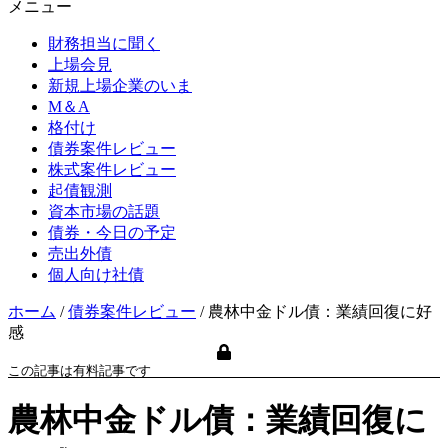
メニュー
財務担当に聞く
上場会見
新規上場企業のいま
M＆A
格付け
債券案件レビュー
株式案件レビュー
起債観測
資本市場の話題
債券・今日の予定
売出外債
個人向け社債
ホーム
/
債券案件レビュー
/
農林中金ドル債：業績回復に好
感
この記事は有料記事です
農林中金ドル債：業績回復に