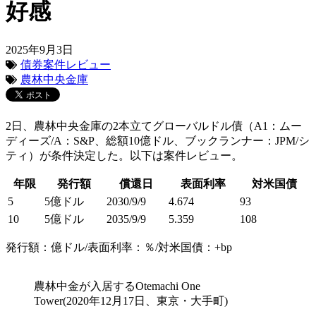
好感
2025年9月3日
債券案件レビュー
農林中央金庫
2日、農林中央金庫の2本立てグローバルドル債（A1：ムー
ディーズ/A：S&P、総額10億ドル、ブックランナー：JPM/シ
ティ）が条件決定した。以下は案件レビュー。
年限
発行額
償還日
表面利率
対米国債
5
5億ドル
2030/9/9
4.674
93
10
5億ドル
2035/9/9
5.359
108
発行額：億ドル/表面利率：％/対米国債：+bp
農林中金が入居するOtemachi One
Tower(2020年12月17日、東京・大手町)