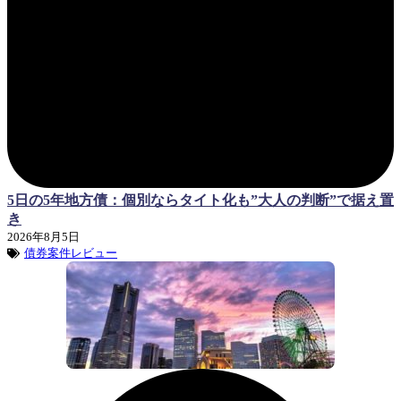
5日の5年地方債：個別ならタイト化も”大人の判断”で据え置
き
2026年8月5日
債券案件レビュー