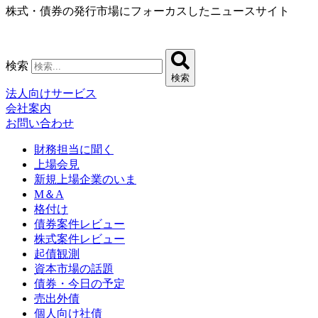
株式・債券の発行市場にフォーカスしたニュースサイト
コ
ン
テ
ン
検索
ツ
検索
に
法人向けサービス
ス
会社案内
キ
お問い合わせ
ッ
プ
財務担当に聞く
上場会見
新規上場企業のいま
M＆A
格付け
債券案件レビュー
株式案件レビュー
起債観測
資本市場の話題
債券・今日の予定
売出外債
個人向け社債