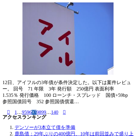
12日、アイフルの3年債が条件決定した。以下は案件レビュ
ー。 回号 71 年限 3年 発行額 250億円 表面利率
1.535％ 発行価格 100 ローンチ・スプレッド 国債+59bp
参照国債回号 352 参照国債償還…
1
…
95
96
97
98
99
…
140
アクセスランキング
デンソーが3本立て債を準備
鹿島債：29年ぶりの400億円、10年は前回並みで盛り上