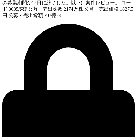
の募集期間が12日に終了した。以下は案件レビュー。 コー
ド 3635/東P 公募・売出株数 2174万株 公募・売出価格 1827.5
円 公募・売出総額 397億29…