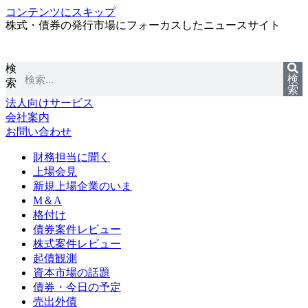
コンテンツにスキップ
株式・債券の発行市場にフォーカスしたニュースサイト
検
検
索
索
法人向けサービス
会社案内
お問い合わせ
財務担当に聞く
上場会見
新規上場企業のいま
M＆A
格付け
債券案件レビュー
株式案件レビュー
起債観測
資本市場の話題
債券・今日の予定
売出外債