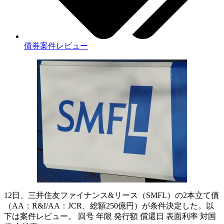
債券案件レビュー
12日、三井住友ファイナンス&リース（SMFL）の2本立て債
（AA：R&I/AA：JCR、総額250億円）が条件決定した。以
下は案件レビュー。 回号 年限 発行額 償還日 表面利率 対国