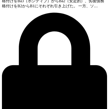
格付けをBa3（ポジティブ）からBa2（安定的）、劣後債務
格付けをB2からB1にそれぞれ引き上げた。 一方、ソ…