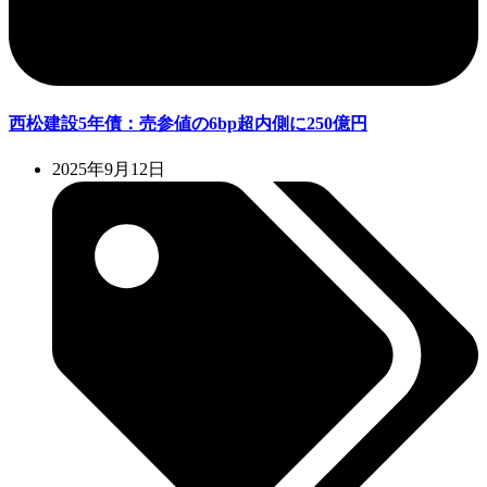
西松建設5年債：売参値の6bp超内側に250億円
2025年9月12日