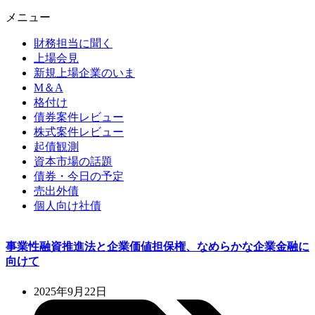
メニュー
財務担当に聞く
上場会見
新規上場企業のいま
M＆A
格付け
債券案件レビュー
株式案件レビュー
起債観測
資本市場の話題
債券・今日の予定
売出外債
個人向け社債
事業性融資推進法と企業価値担保権、なめらかな企業金融に
向けて
2025年9月22日