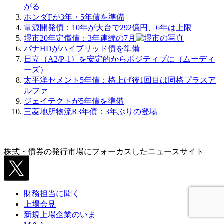
がる
ホンダFが3年・5年債を準備
電源開発債：10年が大台で292億円、6年は上限
堺市20年定償債：3年連続の7月
パナHDがハイブリッド債を準備
日立（A2/P-1）を安定的からポジティブに（ムーディ
ーズ）
太平洋セメント5年債：格上げ後1回目は同格プラスア
ルファ
ジェイテクトが5年債を準備
三菱地所物流R3年債：3年ぶりの登場
株式・債券の発行市場にフォーカスしたニュースサイト
財務担当に聞く
上場会見
新規上場企業のいま