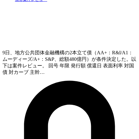
9日、地方公共団体金融機構の2本立て債（AA+：R&I/A1：
ムーディーズ/A+：S&P、総額480億円）が条件決定した。以
下は案件レビュー。 回号 年限 発行額 償還日 表面利率 対国
債 対カーブ 主幹…