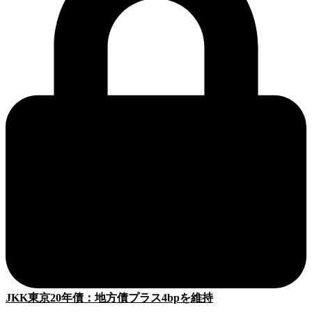
JKK東京20年債：地方債プラス4bpを維持