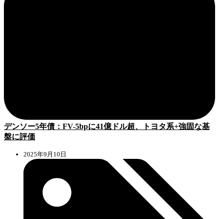
デンソー5年債：FV-5bpに41億ドル超、トヨタ系+強固な基
盤に評価
2025年9月10日