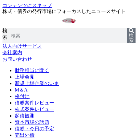
コンテンツにスキップ
株式・債券の発行市場にフォーカスしたニュースサイト
検
検
索
索
法人向けサービス
会社案内
お問い合わせ
財務担当に聞く
上場会見
新規上場企業のいま
M＆A
格付け
債券案件レビュー
株式案件レビュー
起債観測
資本市場の話題
債券・今日の予定
売出外債