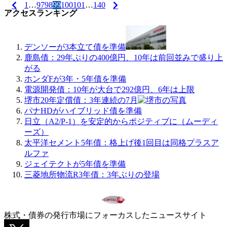
1
…
97
98
99
100
101
…
140
アクセスランキング
デンソーが3本立て債を準備
鹿島債：29年ぶりの400億円、10年は前回並みで盛り上
がる
ホンダFが3年・5年債を準備
電源開発債：10年が大台で292億円、6年は上限
堺市20年定償債：3年連続の7月
パナHDがハイブリッド債を準備
日立（A2/P-1）を安定的からポジティブに（ムーディ
ーズ）
太平洋セメント5年債：格上げ後1回目は同格プラスア
ルファ
ジェイテクトが5年債を準備
三菱地所物流R3年債：3年ぶりの登場
株式・債券の発行市場にフォーカスしたニュースサイト