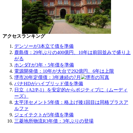
アクセスランキング
デンソーが3本立て債を準備
鹿島債：29年ぶりの400億円、10年は前回並みで盛り上
がる
ホンダFが3年・5年債を準備
電源開発債：10年が大台で292億円、6年は上限
堺市20年定償債：3年連続の7月
パナHDがハイブリッド債を準備
日立（A2/P-1）を安定的からポジティブに（ムーディ
ーズ）
太平洋セメント5年債：格上げ後1回目は同格プラスア
ルファ
ジェイテクトが5年債を準備
三菱地所物流R3年債：3年ぶりの登場