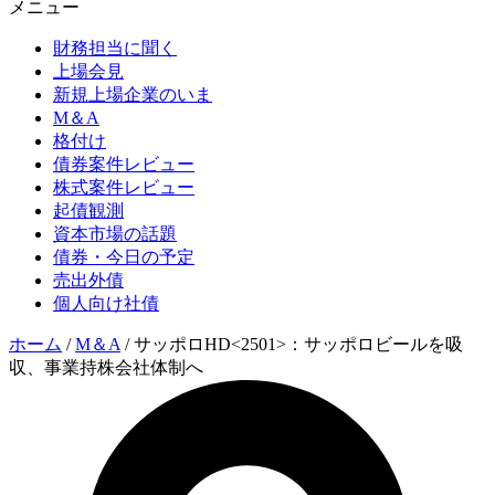
メニュー
財務担当に聞く
上場会見
新規上場企業のいま
M＆A
格付け
債券案件レビュー
株式案件レビュー
起債観測
資本市場の話題
債券・今日の予定
売出外債
個人向け社債
ホーム
/
M＆A
/
サッポロHD<2501>：サッポロビールを吸
収、事業持株会社体制へ