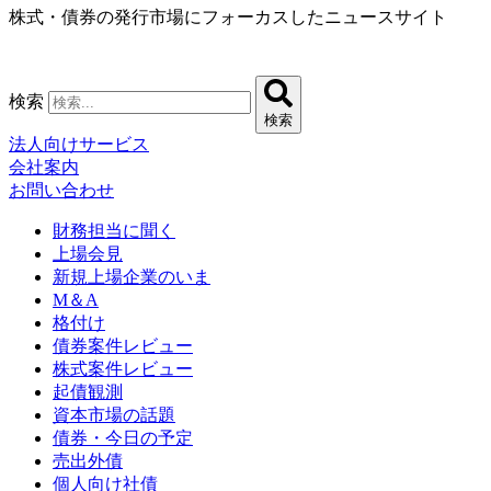
株式・債券の発行市場にフォーカスしたニュースサイト
コ
ン
テ
ン
検索
ツ
検索
に
法人向けサービス
ス
会社案内
キ
お問い合わせ
ッ
プ
財務担当に聞く
上場会見
新規上場企業のいま
M＆A
格付け
債券案件レビュー
株式案件レビュー
起債観測
資本市場の話題
債券・今日の予定
売出外債
個人向け社債