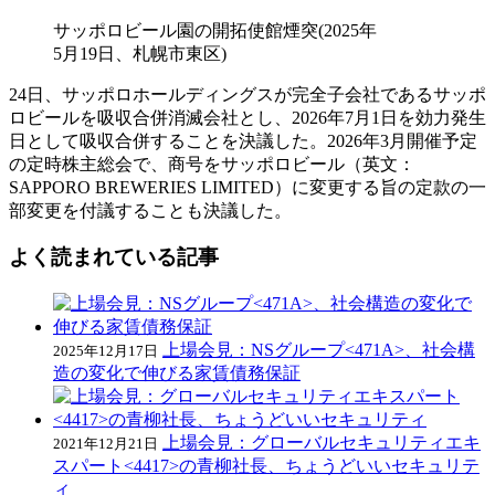
サッポロビール園の開拓使館煙突(2025年
5月19日、札幌市東区)
24日、サッポロホールディングスが完全子会社であるサッポ
ロビールを吸収合併消滅会社とし、2026年7月1日を効力発生
日として吸収合併することを決議した。2026年3月開催予定
の定時株主総会で、商号をサッポロビール（英文：
SAPPORO BREWERIES LIMITED）に変更する旨の定款の一
部変更を付議することも決議した。
よく読まれている記事
上場会見：NSグループ<471A>、社会構
2025年12月17日
造の変化で伸びる家賃債務保証
上場会見：グローバルセキュリティエキ
2021年12月21日
スパート<4417>の青柳社長、ちょうどいいセキュリテ
ィ