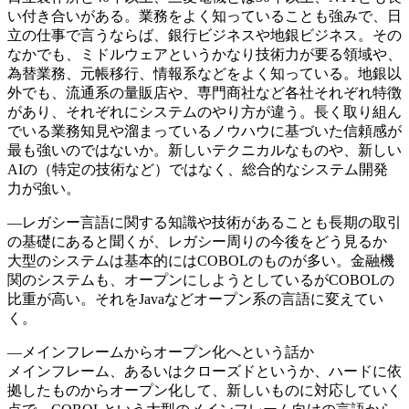
い付き合いがある。業務をよく知っていることも強みで、日
立の仕事で言うならば、銀行ビジネスや地銀ビジネス。その
なかでも、ミドルウェアというかなり技術力が要る領域や、
為替業務、元帳移行、情報系などをよく知っている。地銀以
外でも、流通系の量販店や、専門商社など各社それぞれ特徴
があり、それぞれにシステムのやり方が違う。長く取り組ん
でいる業務知見や溜まっているノウハウに基づいた信頼感が
最も強いのではないか。新しいテクニカルなものや、新しい
AIの（特定の技術など）ではなく、総合的なシステム開発
力が強い。
―レガシー言語に関する知識や技術があることも長期の取引
の基礎にあると聞くが、レガシー周りの今後をどう見るか
大型のシステムは基本的にはCOBOLのものが多い。金融機
関のシステムも、オープンにしようとしているがCOBOLの
比重が高い。それをJavaなどオープン系の言語に変えてい
く。
―メインフレームからオープン化へという話か
メインフレーム、あるいはクローズドというか、ハードに依
拠したものからオープン化して、新しいものに対応していく