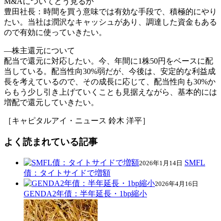
M&Aについてどう見るか
豊田社長：時間を買う意味では有効な手段で、積極的にやり
たい。当社は潤沢なキャッシュがあり、調達した資金もある
ので有効に使っていきたい。
―株主還元について
配当で還元に対応したい。今、年間に1株50円をベースに配
当している。配当性向30%弱だが、今後は、安定的な利益成
長を考えているので、その成長に応じて、配当性向も30%か
らもう少し引き上げていくことも見据えながら、基本的には
増配で還元していきたい。
［キャピタルアイ・ニュース 鈴木 洋平］
よく読まれている記事
SMFL
2026年1月14日
債：タイトサイドで増額
2026年4月16日
GENDA2年債：半年延長・1bp縮小