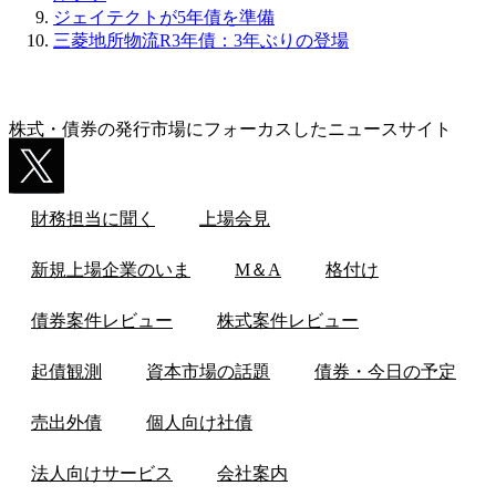
ジェイテクトが5年債を準備
三菱地所物流R3年債：3年ぶりの登場
株式・債券の発行市場にフォーカスしたニュースサイト
財務担当に聞く
上場会見
新規上場企業のいま
M＆A
格付け
債券案件レビュー
株式案件レビュー
起債観測
資本市場の話題
債券・今日の予定
売出外債
個人向け社債
法人向けサービス
会社案内