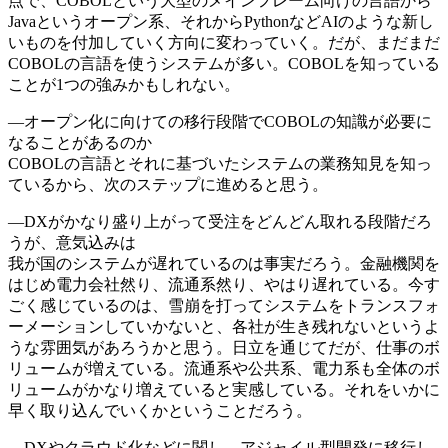
点で、COBOLという大型のメインフレーム向けの言語から
Javaというオープン系、それからPythonなどAIのような新し
いものを付加していく方向に変わっていく。だが、まだまだ
COBOLの言語を使うシステムが多い。COBOLを知っている
ことが1つの強みかもしれない。
―オープン化に向けての移行段階でCOBOLの知識が必要に
なることがあるのか
COBOLの言語とそれに基づいたシステムの業務知見を知っ
ているから、次のステップに進めると思う。
―DXがかなり盛り上がって受注をどんどん取れる段階だろ
うが、意気込みは
我が国のシステムが遅れているのは事実だろう。金融機関を
はじめ電力会社然り、流通系然り、やはり遅れている。今す
ごく感じているのは、雪崩を打ってシステムをトランスフォ
ーメーションしていかないと、各社が生き残れないというよ
うな雰囲気があろうかと思う。日立を通じてだが、仕事のボ
リュームが増えている。流通系や公共系、電力系も全体のボ
リュームがかなり増えていると実感している。それをいかに
早く取り込んでいくかということだろう。
―DXやクラウド化などに関し、アジャイル型開発に移行し