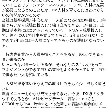
ていくことでプロジェクトマネジメント（PM）人材の充実
が必要になるとのことだが、PM人材を育てるにはどのぐら
いの時間がかかるのか
当社は新卒採用が中心だが、一人前になるのは3年目だ。3年
目ぐらいから現場に投入して独り立ちできる。1年目は、上
期は基本的にはコストと考えている。下期から現場投入し
て、徐々にOJTで仕事を覚えてもらい、2年目にそれなりに
できて3年目には一人前になってもらうのが通例となってい
る。
―協力先企業から人員を招くこともあるが、PMができる人
員が来るのか
いろいろなパターンがあるが、それなりのスキルがあって、
マネジメントができて当社の業務をよく分かっていて、当社
で働きたい人を招いている。
―人材開発を進めるうえでの取り組みをもう少し詳しく聞き
たい
教育メニューもかなり充実させてきた。今後、DX系のクラ
ウドであるとか、AIやビッグデータ、言語についても、
COBOLからJava、Pythonといった新しい言語の座学的なメ