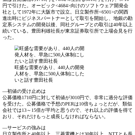
円で引けた。オービック<4684>向けのソフトウェア開発会
社として1972年に大阪市で設立。日立製作所<6501>の関西
進出時にビジネスパートナーとして取引を開始し、地銀の勘
定系システムの開発以後、同社グループとの取引は40年以上
続いている。豊田利雄社長が東京証券取引所で上場会見を行
った。
旺盛な需要があり、440人の開発
人材を、早急に500人体制にした
いと話す豊田社長
―初値の受け止めは
公募価格1710円に対して初値が3010円で、非常に過分な評価
を受けた。公募価格で予想のPERは10倍ちょっとだが、類似
会社では13～15倍が平均と思うので、それ以上の評価を得て
おり、それだけもっと成長しなければならない。
―サービスの強みは
日立製作所と40年以上、三菱電機とは30年以上、NTTとも長