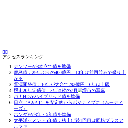
アクセスランキング
デンソーが3本立て債を準備
鹿島債：29年ぶりの400億円、10年は前回並みで盛り上
がる
電源開発債：10年が大台で292億円、6年は上限
堺市20年定償債：3年連続の7月
パナHDがハイブリッド債を準備
日立（A2/P-1）を安定的からポジティブに（ムーディ
ーズ）
ホンダFが3年・5年債を準備
太平洋セメント5年債：格上げ後1回目は同格プラスア
ルファ