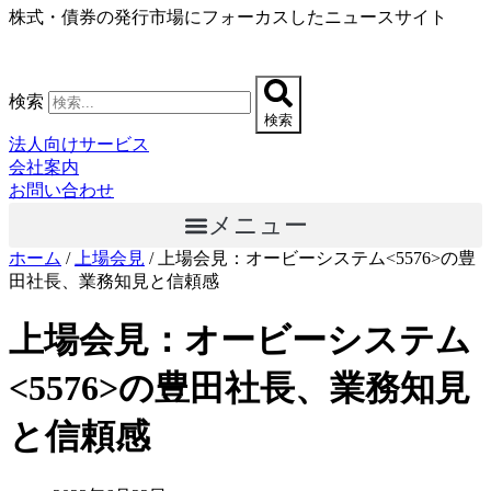
株式・債券の発行市場にフォーカスしたニュースサイト
コ
ン
テ
ン
検索
ツ
検索
に
法人向けサービス
ス
会社案内
キ
お問い合わせ
ッ
メニュー
プ
ホーム
/
上場会見
/
上場会見：オービーシステム<5576>の豊
田社長、業務知見と信頼感
上場会見：オービーシステム
<5576>の豊田社長、業務知見
と信頼感