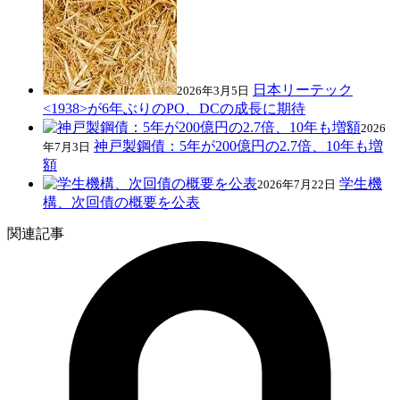
日本リーテック
2026年3月5日
<1938>が6年ぶりのPO、DCの成長に期待
2026
神戸製鋼債：5年が200億円の2.7倍、10年も増
年7月3日
額
学生機
2026年7月22日
構、次回債の概要を公表
関連記事