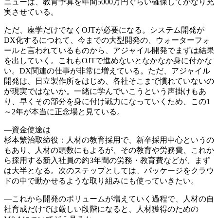
ニューは、教育予算を年間5000万円ぐらい確保してかなり充
実させている。
ただ、座学だけでなくOJTが必要になる。システム開発が
DX化するにつれて、今までの大型開発の、ウォーターフォ
ールと言われているものから、アジャイル開発でまずは結果
を出していく。これもOJTで進めないとなかなか身に付かな
い。DX関連の仕事が非常に増えている。ただ、アジャイル
開発は、日立製作所をはじめ、各社そこまで慣れていないの
が現実ではないか。一緒に学んでいこうという声掛けもあ
り、早くその部分を身に付け戦力になっていくため、この1
～2年が本当に正念場と見ている。
―資金使途は
杉本繁治取締役：人材の教育採用で、新卒採用中心というの
もあり、人材の頭数にもよるが、その教育や労務費、これか
ら採用する新入社員の約3年間の労務・教育費などが、まず
は大半となる。次のステップとしては、パッケージをクラウ
ドの中で動かせるような取り組みにも使っていきたい。
―これから開発のボリュームが増えていく過程で、人材の自
社育成だけでは厳しい段階になると、人材獲得のための