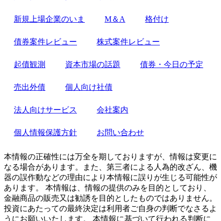
新規上場企業のいま
M＆A
格付け
債券案件レビュー
株式案件レビュー
起債観測
資本市場の話題
債券・今日の予定
売出外債
個人向け社債
法人向けサービス
会社案内
個人情報保護方針
お問い合わせ
本情報の正確性には万全を期しておりますが、情報は変更に
なる場合があります。また、第三者による人為的改ざん、機
器の誤作動などの理由により本情報に誤りが生じる可能性が
あります。 本情報は、情報の提供のみを目的としており、
金融商品の販売又は勧誘を目的としたものではありません。
投資にあたっての最終決定は利用者ご自身の判断でなさるよ
うにお願いいたします。 本情報に基づいて行われる判断に