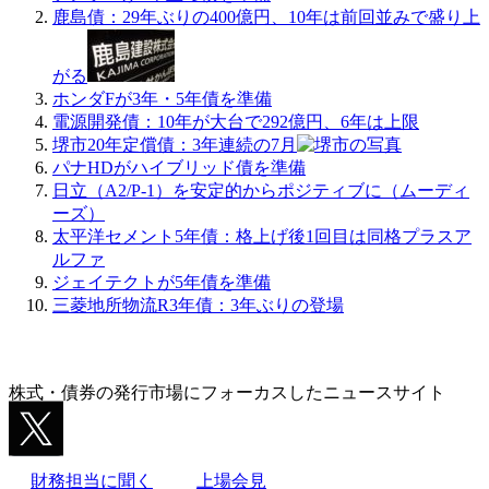
鹿島債：29年ぶりの400億円、10年は前回並みで盛り上
がる
ホンダFが3年・5年債を準備
電源開発債：10年が大台で292億円、6年は上限
堺市20年定償債：3年連続の7月
パナHDがハイブリッド債を準備
日立（A2/P-1）を安定的からポジティブに（ムーディ
ーズ）
太平洋セメント5年債：格上げ後1回目は同格プラスア
ルファ
ジェイテクトが5年債を準備
三菱地所物流R3年債：3年ぶりの登場
株式・債券の発行市場にフォーカスしたニュースサイト
財務担当に聞く
上場会見