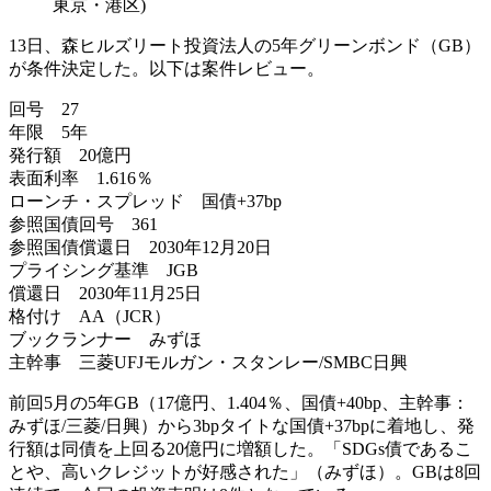
東京・港区)
13日、森ヒルズリート投資法人の5年グリーンボンド（GB）
が条件決定した。以下は案件レビュー。
回号 27
年限 5年
発行額 20億円
表面利率 1.616％
ローンチ・スプレッド 国債+37bp
参照国債回号 361
参照国債償還日 2030年12月20日
プライシング基準 JGB
償還日 2030年11月25日
格付け AA（JCR）
ブックランナー みずほ
主幹事 三菱UFJモルガン・スタンレー/SMBC日興
前回5月の5年GB（17億円、1.404％、国債+40bp、主幹事：
みずほ/三菱/日興）から3bpタイトな国債+37bpに着地し、発
行額は同債を上回る20億円に増額した。「SDGs債であるこ
とや、高いクレジットが好感された」（みずほ）。GBは8回