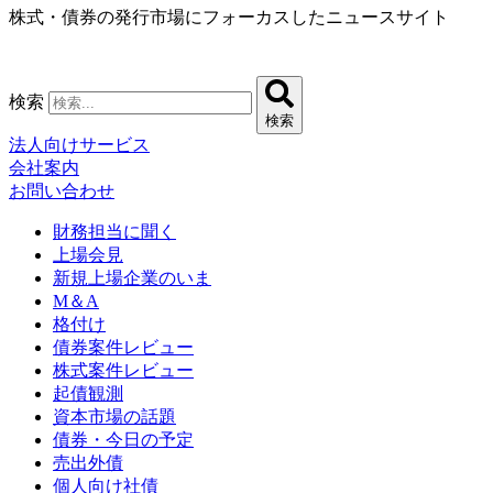
株式・債券の発行市場にフォーカスしたニュースサイト
コ
ン
テ
ン
検索
ツ
検索
に
法人向けサービス
ス
会社案内
キ
お問い合わせ
ッ
プ
財務担当に聞く
上場会見
新規上場企業のいま
M＆A
格付け
債券案件レビュー
株式案件レビュー
起債観測
資本市場の話題
債券・今日の予定
売出外債
個人向け社債