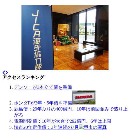
アクセスランキング
デンソーが3本立て債を準備
ホンダFが3年・5年債を準備
鹿島債：29年ぶりの400億円、10年は前回並みで盛り上
がる
電源開発債：10年が大台で292億円、6年は上限
堺市20年定償債：3年連続の7月