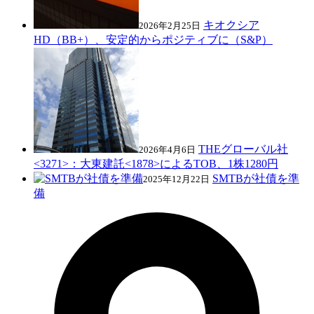
キオクシア
2026年2月25日
HD（BB+）、安定的からポジティブに（S&P）
THEグローバル社
2026年4月6日
<3271>：大東建託<1878>によるTOB、1株1280円
SMTBが社債を準
2025年12月22日
備