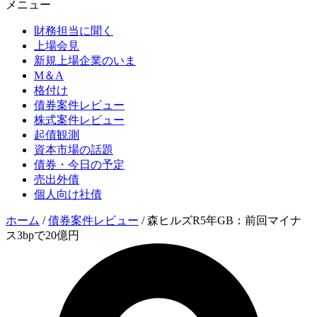
メニュー
財務担当に聞く
上場会見
新規上場企業のいま
M＆A
格付け
債券案件レビュー
株式案件レビュー
起債観測
資本市場の話題
債券・今日の予定
売出外債
個人向け社債
ホーム
/
債券案件レビュー
/
森ヒルズR5年GB：前回マイナ
ス3bpで20億円