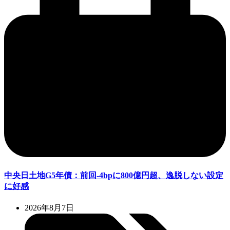
中央日土地G5年債：前回-4bpに800億円超、逸脱しない設定
に好感
2026年8月7日