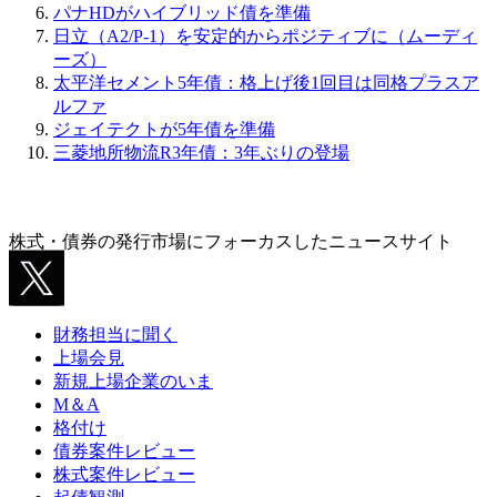
パナHDがハイブリッド債を準備
日立（A2/P-1）を安定的からポジティブに（ムーディ
ーズ）
太平洋セメント5年債：格上げ後1回目は同格プラスア
ルファ
ジェイテクトが5年債を準備
三菱地所物流R3年債：3年ぶりの登場
株式・債券の発行市場にフォーカスしたニュースサイト
財務担当に聞く
上場会見
新規上場企業のいま
M＆A
格付け
債券案件レビュー
株式案件レビュー