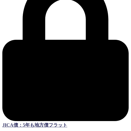
JICA債：5年も地方債フラット