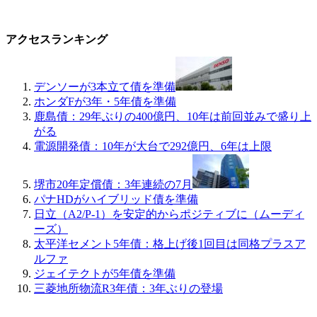
アクセスランキング
デンソーが3本立て債を準備
ホンダFが3年・5年債を準備
鹿島債：29年ぶりの400億円、10年は前回並みで盛り上
がる
電源開発債：10年が大台で292億円、6年は上限
堺市20年定償債：3年連続の7月
パナHDがハイブリッド債を準備
日立（A2/P-1）を安定的からポジティブに（ムーディ
ーズ）
太平洋セメント5年債：格上げ後1回目は同格プラスア
ルファ
ジェイテクトが5年債を準備
三菱地所物流R3年債：3年ぶりの登場