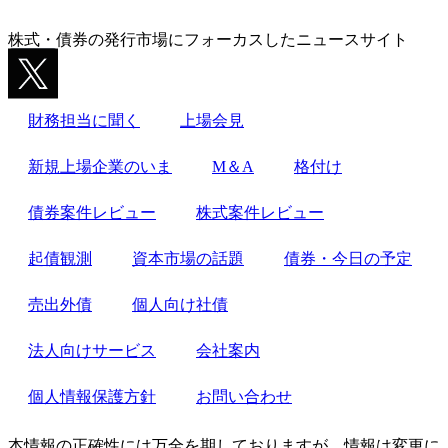
株式・債券の発行市場にフォーカスしたニュースサイト
財務担当に聞く
上場会見
新規上場企業のいま
M＆A
格付け
債券案件レビュー
株式案件レビュー
起債観測
資本市場の話題
債券・今日の予定
売出外債
個人向け社債
法人向けサービス
会社案内
個人情報保護方針
お問い合わせ
本情報の正確性には万全を期しておりますが、情報は変更に