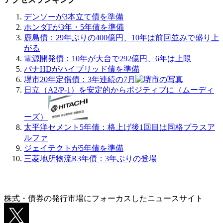
デンソーが3本立て債を準備
ホンダFが3年・5年債を準備
鹿島債：29年ぶりの400億円、10年は前回並みで盛り上
がる
電源開発債：10年が大台で292億円、6年は上限
パナHDがハイブリッド債を準備
堺市20年定償債：3年連続の7月
日立（A2/P-1）を安定的からポジティブに（ムーディ
ーズ）
太平洋セメント5年債：格上げ後1回目は同格プラスア
ルファ
ジェイテクトが5年債を準備
三菱地所物流R3年債：3年ぶりの登場
株式・債券の発行市場にフォーカスしたニュースサイト