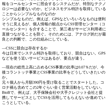
報をコールセンターに照会するシステムだが、特別なテクノ
ロジーは必要ないのか。ビジネスモデル特許を取得している
ことからシンプルなものなのか
シンプルなものだ。例えば、GPSなどいろいろなものは便利
そうに見えるが、個人情報の観点からCSS管理センター（コ
ールセンター）を介することで、第三者がサービス利用者に
直接つながることを防ぐ。そのためには、アナログ的だが最
良との判断で、この仕組みにしている。
―CSSに競合は存在するか
今は日米でシステム特許を取得しており、競合はない。GPS
などを使う近いサービスはあるが、要点が違う。
―現在の総売上高に占めるCSS事業の比率は0.07％だが、今
後コラントッテ事業とCSS事業の比率をどうしていきたいの
か。
元々個人から月額390円を受け取ることでスタートした。コ
ロナ禍も含めてこの2年ぐらい全く営業活動をしていない。
BtoBで、例えば、大手保険会社や大手クレジット会社と提
携してサービスとしてCSSを活用してもらえないか進めてい
こうとしている。