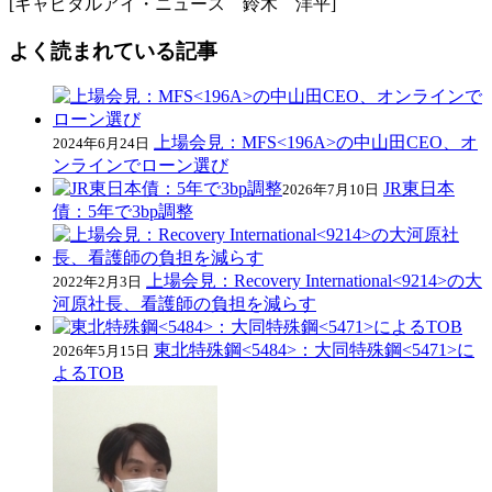
[キャピタルアイ・ニュース 鈴木 洋平]
よく読まれている記事
上場会見：MFS<196A>の中山田CEO、オ
2024年6月24日
ンラインでローン選び
JR東日本
2026年7月10日
債：5年で3bp調整
上場会見：Recovery International<9214>の大
2022年2月3日
河原社長、看護師の負担を減らす
東北特殊鋼<5484>：大同特殊鋼<5471>に
2026年5月15日
よるTOB