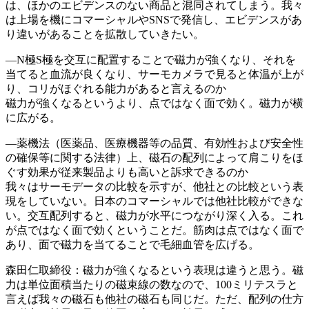
は、ほかのエビデンスのない商品と混同されてしまう。我々
は上場を機にコマーシャルやSNSで発信し、エビデンスがあ
り違いがあることを拡散していきたい。
―N極S極を交互に配置することで磁力が強くなり、それを
当てると血流が良くなり、サーモカメラで見ると体温が上が
り、コリがほぐれる能力があると言えるのか
磁力が強くなるというより、点ではなく面で効く。磁力が横
に広がる。
―薬機法（医薬品、医療機器等の品質、有効性および安全性
の確保等に関する法律）上、磁石の配列によって肩こりをほ
ぐす効果が従来製品よりも高いと訴求できるのか
我々はサーモデータの比較を示すが、他社との比較という表
現をしていない。日本のコマーシャルでは他社比較ができな
い。交互配列すると、磁力が水平につながり深く入る。これ
が点ではなく面で効くということだ。筋肉は点ではなく面で
あり、面で磁力を当てることで毛細血管を広げる。
森田仁取締役：磁力が強くなるという表現は違うと思う。磁
力は単位面積当たりの磁束線の数なので、100ミリテスラと
言えば我々の磁石も他社の磁石も同じだ。ただ、配列の仕方