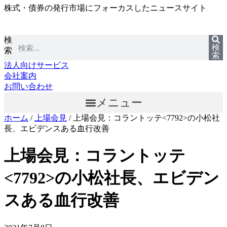
株式・債券の発行市場にフォーカスしたニュースサイト
コ
ン
テ
検
ン
検
索
ツ
索
に
法人向けサービス
ス
会社案内
キ
お問い合わせ
ッ
メニュー
プ
ホーム
/
上場会見
/
上場会見：コラントッテ<7792>の小松社
長、エビデンスある血行改善
上場会見：コラントッテ
<7792>の小松社長、エビデン
スある血行改善