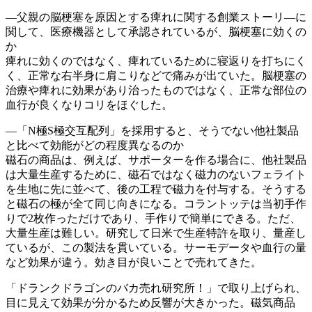
―父親の脳梗塞を原因とする痺れに関する創業ストーリ―に
関して、医療機器として承認されているが、脳梗塞に効くの
か
痺れに効くのではなく、痺れているために寝返りを打ちにく
く、正常な右半身に肩こりなどで痛みが出ていた。脳梗塞の
治療や痺れに効果があり治ったものではなく、正常な部位の
血行が良くなりコリをほぐした。
―「N極S極交互配列」を採用すると、そうでない他社製品
と比べて効能がどの程度異なるのか
磁石の商品は、例えば、サポーターを作る場合に、他社製品
は大量生産するために、磁石ではなく磁力のないフェライト
を生地に先に並べて、後の工程で磁力を付与する。そうする
と磁石の極が全て同じ向きになる。コラントッテは当初手作
りで2枚作っただけであり、手作りで簡単にできる。ただ、
大量生産は難しい。研究して日米で生産特許を取り、量産し
ているが、この製法を貫いている。サーモデータや血行の量
など効果が違う。効き目が良いことで売れてきた。
「ドランクドラゴンのバカ売れ研究所！」で取り上げられ、
目に見えて効果が分かるため反響が大きかった。磁気商品