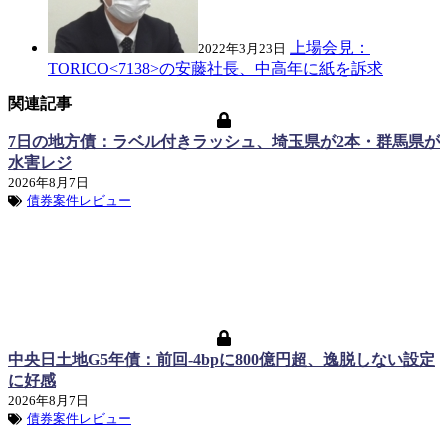
上場会見：
2022年3月23日
TORICO<7138>の安藤社長、中高年に紙を訴求
関連記事
7日の地方債：ラベル付きラッシュ、埼玉県が2本・群馬県が
水害レジ
2026年8月7日
債券案件レビュー
中央日土地G5年債：前回-4bpに800億円超、逸脱しない設定
に好感
2026年8月7日
債券案件レビュー