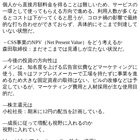
個人から直接月額料金を得ることは難しいため、サービスの
一環として使ってもらえる方向で進める。利用人数が多くな
るとコストは下がってくると思うが、コロナ禍の影響で最終
的な打ち合わせができておらず、具体的にそこまで到達して
いない状態だ。
－CSS事業のNPV（Net Present Value）をどう考えるか
森田取締役：まだそこまでは見通しが立たない状況だ。
―今後の投資の方向性は
メインは、知名度を上げる広告宣伝費などマーケティングに
使う。我々はファブレスメーカーで工場を持たずに事業を進
めるため大きな固定資産の取得はない。ビルの改修などは予
定しているが、マーケティング費用と人材採用が主な使用目
的だ。
―株主還元は
小松社長：期末に12円の配当を計画している。
―成長に従って増配も視野に入れるのか
視野に入れていく。