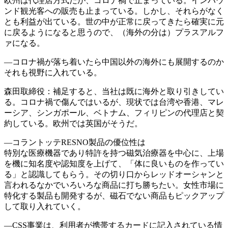
欧州は代理店方式だが、コロナ禍で止まっている。インバウ
ンド観光客への販売も止まっている。しかし、それらがなく
とも利益が出ている。世の中が正常に戻ってきたら確実に元
に戻るようになると思うので、（海外の分は）プラスアルフ
ァになる。
―コロナ禍が落ち着いたら中国以外の海外にも展開するのか
それも視野に入れている。
森田取締役：補足すると、当社は既に海外と取り引きしてい
る。コロナ禍で傷んではいるが、現状では台湾や香港、マレ
ーシア、シンガポール、ベトナム、フィリピンの代理店と契
約している。欧州では英国がそうだ。
―コラントッテRESNO製品の優位性は
特別な医療機器であり特許を持つ磁気治療器を中心に、上場
を機に知名度や認知度を上げて、「体に良いものを作ってい
る」と認識してもらう。その切り口からレッドオーシャンと
言われるなかでいろいろな商品に打ち勝ちたい。女性市場に
特化する製品も開発するが、磁石でない商品もピックアップ
して取り入れていく。
―CSS事業は、利用者が携帯するカードに記入されている情