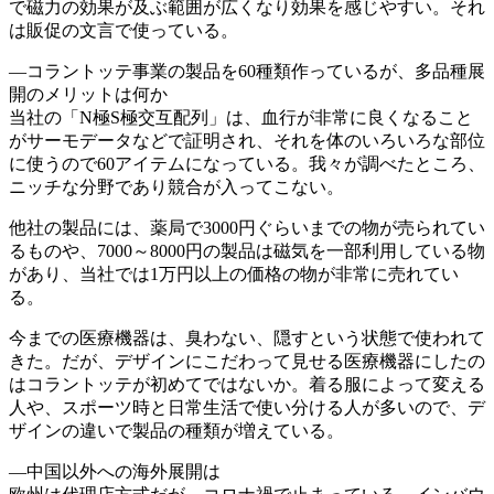
で磁力の効果が及ぶ範囲が広くなり効果を感じやすい。それ
は販促の文言で使っている。
―コラントッテ事業の製品を60種類作っているが、多品種展
開のメリットは何か
当社の「N極S極交互配列」は、血行が非常に良くなること
がサーモデータなどで証明され、それを体のいろいろな部位
に使うので60アイテムになっている。我々が調べたところ、
ニッチな分野であり競合が入ってこない。
他社の製品には、薬局で3000円ぐらいまでの物が売られてい
るものや、7000～8000円の製品は磁気を一部利用している物
があり、当社では1万円以上の価格の物が非常に売れてい
る。
今までの医療機器は、臭わない、隠すという状態で使われて
きた。だが、デザインにこだわって見せる医療機器にしたの
はコラントッテが初めてではないか。着る服によって変える
人や、スポーツ時と日常生活で使い分ける人が多いので、デ
ザインの違いで製品の種類が増えている。
―中国以外への海外展開は