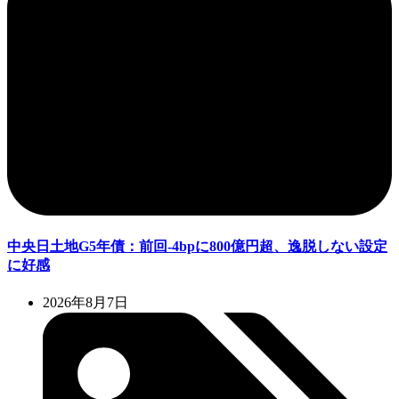
中央日土地G5年債：前回-4bpに800億円超、逸脱しない設定
に好感
2026年8月7日