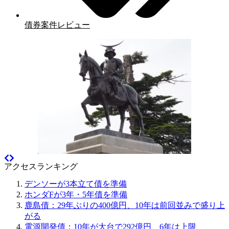
債券案件レビュー
アクセスランキング
デンソーが3本立て債を準備
ホンダFが3年・5年債を準備
鹿島債：29年ぶりの400億円、10年は前回並みで盛り上
がる
電源開発債：10年が大台で292億円、6年は上限