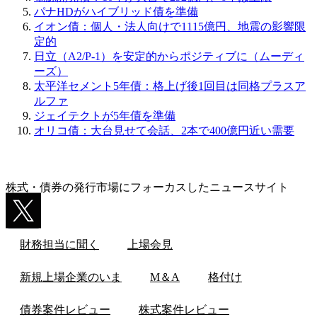
パナHDがハイブリッド債を準備
イオン債：個人・法人向けで1115億円、地震の影響限
定的
日立（A2/P-1）を安定的からポジティブに（ムーディ
ーズ）
太平洋セメント5年債：格上げ後1回目は同格プラスア
ルファ
ジェイテクトが5年債を準備
オリコ債：大台見せて会話、2本で400億円近い需要
株式・債券の発行市場にフォーカスしたニュースサイト
財務担当に聞く
上場会見
新規上場企業のいま
M＆A
格付け
債券案件レビュー
株式案件レビュー