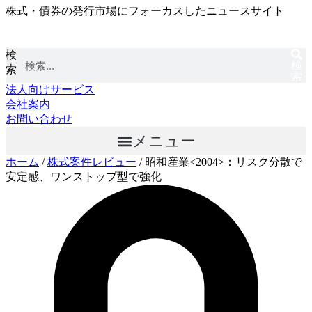
株式・債券の発行市場にフォーカスしたニュースサイト
コ
ン
テ
検
ン
検
索
ツ
索
に
法人向けサービス
ス
会社案内
キ
お問い合わせ
ッ
メニュー
プ
ホーム
/
株式案件レビュー
/
昭和産業<2004>：リスク分散で
安定感、ワンストップ型で強化