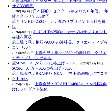
日本郵船：セクター2年ぶりの10年債、5年
2026年6月9日
債と合わせて330億円
キリンHD<2503>：カナダのサプリメント
2026年8月7日
会社を買収
上場会見：揚羽<9330>の湊社長、クリエ
2023年9月22日
イティブもコンサルも
2025年12月16日
SCSK、A+からAAに格上げ（JCR）
上場会見：BRANU <460A>、中小建設向
2025年12月2日
けにプロダクト強化