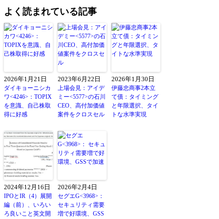
よく読まれている記事
2026年1月21日
2023年6月22日
2026年1月30日
ダイキョーニシカ
上場会見：アイデ
伊藤忠商事2本立
ワ<4246>：TOPIX
ミー<5577>の石川
て債：タイミング
を意識、自己株取
CEO、高付加価値
と年限選択、タイ
得に好感
案件をクロスセル
トな水準実現
2024年12月16日
2026年2月4日
IPOとIR（4）展開
セグエG<3968>：
編（前）、いろい
セキュリティ需要
ろ良いこと英文開
増で好環境、GSS