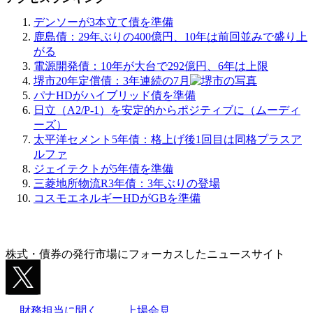
デンソーが3本立て債を準備
鹿島債：29年ぶりの400億円、10年は前回並みで盛り上
がる
電源開発債：10年が大台で292億円、6年は上限
堺市20年定償債：3年連続の7月
パナHDがハイブリッド債を準備
日立（A2/P-1）を安定的からポジティブに（ムーディ
ーズ）
太平洋セメント5年債：格上げ後1回目は同格プラスア
ルファ
ジェイテクトが5年債を準備
三菱地所物流R3年債：3年ぶりの登場
コスモエネルギーHDがGBを準備
株式・債券の発行市場にフォーカスしたニュースサイト
財務担当に聞く
上場会見