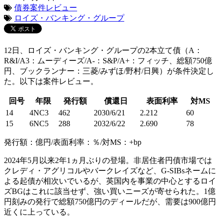
債券案件レビュー
ロイズ・バンキング・グループ
12日、ロイズ・バンキング・グループの2本立て債（A：
R&I/A3：ムーディーズ/A-：S&P/A+：フィッチ、総額750億
円、ブックランナー：三菱/みずほ/野村/日興）が条件決定し
た。以下は案件レビュー。
回号
年限
発行額
償還日
表面利率
対MS
14
4NC3
462
2030/6/21
2.212
60
15
6NC5
288
2032/6/22
2.690
78
発行額：億円/表面利率：％/対MS：+bp
2024年5月以来2年1ヵ月ぶりの登場。非居住者円債市場では
クレディ・アグリコルやバークレイズなど、G-SIBsネームに
よる起債が相次いでいるが、英国内を事業の中心とするロイ
ズBGはこれに該当せず、強い買いニーズが寄せられた。1億
円刻みの発行で総額750億円のディールだが、需要は900億円
近くに上っている。