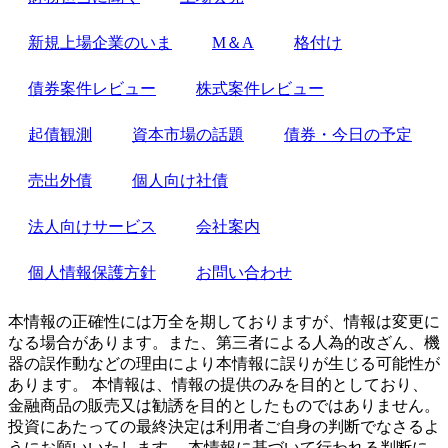
新規上場企業のいま
M＆A
格付け
債券案件レビュー
株式案件レビュー
起債観測
資本市場の話題
債券・今日の予定
売出外債
個人向け社債
法人向けサービス
会社案内
個人情報保護方針
お問い合わせ
本情報の正確性には万全を期しておりますが、情報は変更に
なる場合があります。また、第三者による人為的改ざん、機
器の誤作動などの理由により本情報に誤りが生じる可能性が
あります。 本情報は、情報の提供のみを目的としており、
金融商品の販売又は勧誘を目的としたものではありません。
投資にあたっての最終決定は利用者ご自身の判断でなさるよ
うにお願いいたします。 本情報に基づいて行われる判断に