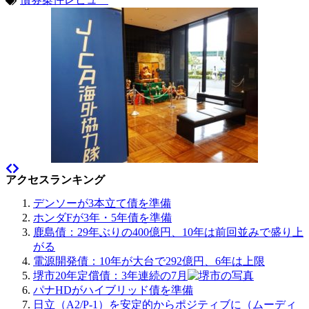
アクセスランキング
デンソーが3本立て債を準備
ホンダFが3年・5年債を準備
鹿島債：29年ぶりの400億円、10年は前回並みで盛り上
がる
電源開発債：10年が大台で292億円、6年は上限
堺市20年定償債：3年連続の7月
パナHDがハイブリッド債を準備
日立（A2/P-1）を安定的からポジティブに（ムーディ