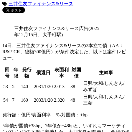
三井住友ファイナンス&リース
三井住友ファイナンス&リース広告(2025
年12月15日、大手町駅)
14日、三井住友ファイナンス&リースの2本立て債（AA：
R&I/JCR、総額300億円）が条件決定した。以下は案件レビ
ュー。
回
年
発行
表面利
対国
償還日
主幹事
号
限
額
率
債
日興/大和/しんきん/
53
5
140
2031/1/20
2.013
38
みずほ
日興/大和/しんきん/
54
7
160
2033/1/20
2.320
48
三菱
発行額：億円/表面利率：％/対国債：+bp
5年債が国債+38bp、7年債が+48bpと、いずれもマーケティ
ングレンジの下限に着地した。大型案件が並走し、金利のボ