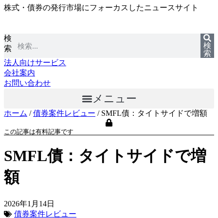
株式・債券の発行市場にフォーカスしたニュースサイト
コ
ン
テ
検
ン
検
索
ツ
索
に
法人向けサービス
ス
会社案内
キ
お問い合わせ
ッ
メニュー
プ
ホーム
/
債券案件レビュー
/
SMFL債：タイトサイドで増額
この記事は有料記事です
SMFL債：タイトサイドで増
額
2026年1月14日
債券案件レビュー