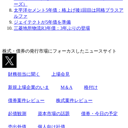
ーズ）
太平洋セメント5年債：格上げ後1回目は同格プラスア
ルファ
ジェイテクトが5年債を準備
三菱地所物流R3年債：3年ぶりの登場
株式・債券の発行市場にフォーカスしたニュースサイト
財務担当に聞く
上場会見
新規上場企業のいま
M＆A
格付け
債券案件レビュー
株式案件レビュー
起債観測
資本市場の話題
債券・今日の予定
売出外債
個人向け社債