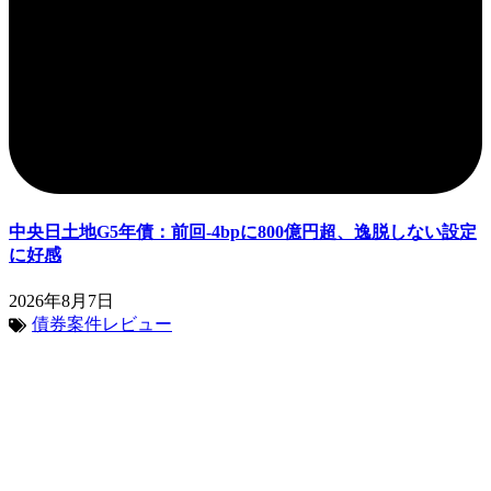
中央日土地G5年債：前回-4bpに800億円超、逸脱しない設定
に好感
2026年8月7日
債券案件レビュー