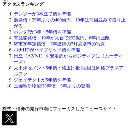
アクセスランキング
デンソーが3本立て債を準備
鹿島債：29年ぶりの400億円、10年は前回並みで盛り上
がる
ホンダFが3年・5年債を準備
電源開発債：10年が大台で292億円、6年は上限
堺市20年定償債：3年連続の7月
パナHDがハイブリッド債を準備
日立（A2/P-1）を安定的からポジティブに（ムーディ
ーズ）
太平洋セメント5年債：格上げ後1回目は同格プラスア
ルファ
ジェイテクトが5年債を準備
三菱地所物流R3年債：3年ぶりの登場
株式・債券の発行市場にフォーカスしたニュースサイト