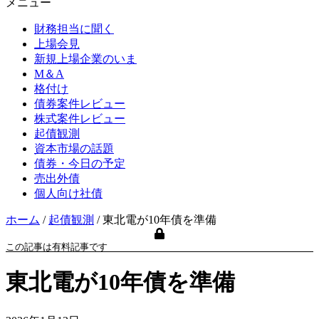
メニュー
財務担当に聞く
上場会見
新規上場企業のいま
M＆A
格付け
債券案件レビュー
株式案件レビュー
起債観測
資本市場の話題
債券・今日の予定
売出外債
個人向け社債
ホーム
/
起債観測
/
東北電が10年債を準備
この記事は有料記事です
東北電が10年債を準備