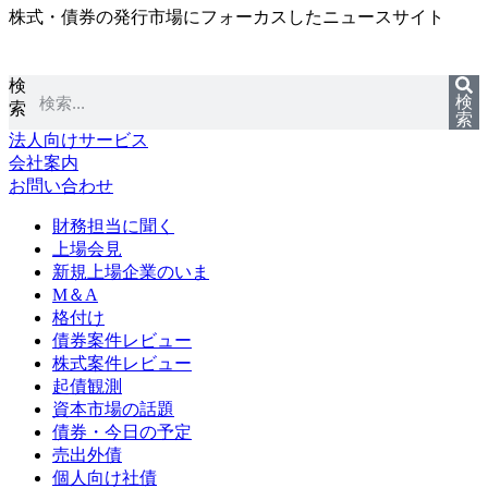
株式・債券の発行市場にフォーカスしたニュースサイト
コ
ン
テ
検
ン
検
索
ツ
索
に
法人向けサービス
ス
会社案内
キ
お問い合わせ
ッ
プ
財務担当に聞く
上場会見
新規上場企業のいま
M＆A
格付け
債券案件レビュー
株式案件レビュー
起債観測
資本市場の話題
債券・今日の予定
売出外債
個人向け社債