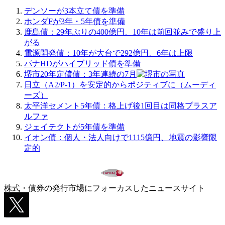
デンソーが3本立て債を準備
ホンダFが3年・5年債を準備
鹿島債：29年ぶりの400億円、10年は前回並みで盛り上
がる
電源開発債：10年が大台で292億円、6年は上限
パナHDがハイブリッド債を準備
堺市20年定償債：3年連続の7月
日立（A2/P-1）を安定的からポジティブに（ムーディ
ーズ）
太平洋セメント5年債：格上げ後1回目は同格プラスア
ルファ
ジェイテクトが5年債を準備
イオン債：個人・法人向けで1115億円、地震の影響限
定的
株式・債券の発行市場にフォーカスしたニュースサイト