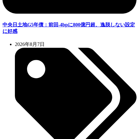
中央日土地G5年債：前回-4bpに800億円超、逸脱しない設定
に好感
2026年8月7日