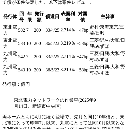
て債が条件決定した。以下は案件レビュー。
回
年
発行
表面利
対国
発行体
償還日
主幹事
号
限
額
率
債
東北電
野村/東海東京/三
2.714％
582
7
200
33/4/25
+47bp
力
菱/日興
東北電
三菱/野村/大和/日
3.219％
583
10
200
36/5/23
+58bp
力
興/みずほ
九州電
三菱/日興/大和/野
2.714％
542
7
200
33/5/25
+47bp
力
村/みずほ
九州電
三菱/日興/大和/野
3.219％
543
10
200
36/5/23
+58bp
力
村/みずほ
発行額：億円
東北電力ネットワークの作業車(2025年9
月14日、新潟市中央区)
両ネームともに4月に続く登場で、先月と同じ10年債と、東
北電にとって昨年7月以来、九電にとっては同10月以来とな
る7年債との組み合わせ。セカンダリーの状況や需給を踏ま