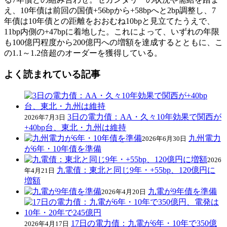
え、10年債は前回の国債+56bpから+58bpへと2bp調整し、7
年債は10年債との距離をおおむね10bpと見立てたうえで、
11bp内側の+47bpに着地した。これによって、いずれの年限
も100億円程度から200億円への増額を達成するとともに、こ
の1.1～1.2倍超のオーダーを獲得している。
よく読まれている記事
3日の電力債：AA・久々10年効果で関西が
2026年7月3日
+40bp台、東北・九州は維持
九州電力
2026年6月30日
が6年・10年債を準備
2026
九電債：東北と同じ9年・+55bp、120億円に
年4月21日
増額
九電が9年債を準備
2026年4月20日
17日の電力債：九電が6年・10年で350億
2026年4月17日