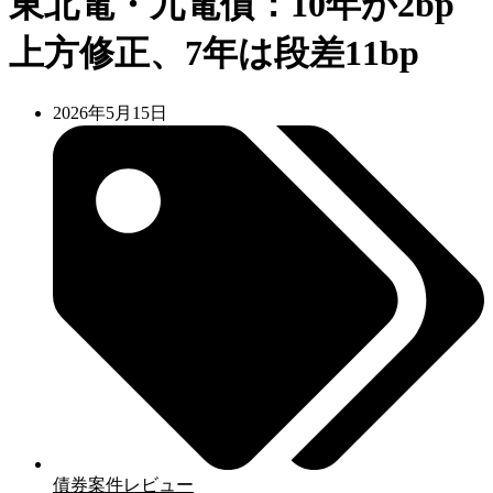
東北電・九電債：10年が2bp
上方修正、7年は段差11bp
2026年5月15日
債券案件レビュー