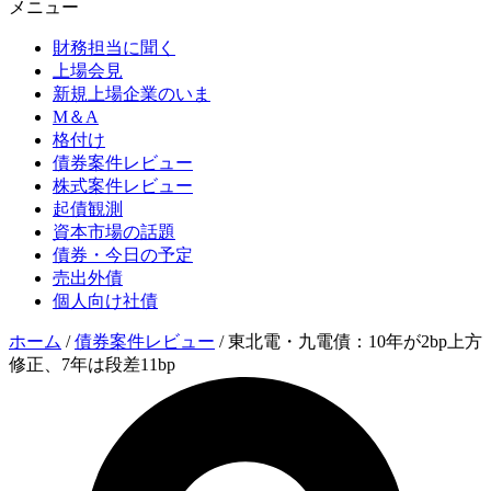
メニュー
財務担当に聞く
上場会見
新規上場企業のいま
M＆A
格付け
債券案件レビュー
株式案件レビュー
起債観測
資本市場の話題
債券・今日の予定
売出外債
個人向け社債
ホーム
/
債券案件レビュー
/
東北電・九電債：10年が2bp上方
修正、7年は段差11bp