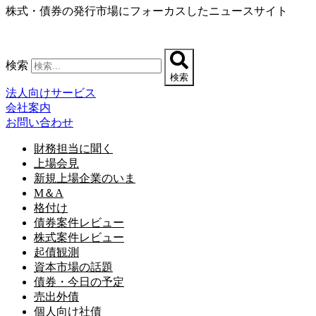
株式・債券の発行市場にフォーカスしたニュースサイト
コ
ン
テ
ン
検索
ツ
検索
に
法人向けサービス
ス
会社案内
キ
お問い合わせ
ッ
プ
財務担当に聞く
上場会見
新規上場企業のいま
M＆A
格付け
債券案件レビュー
株式案件レビュー
起債観測
資本市場の話題
債券・今日の予定
売出外債
個人向け社債