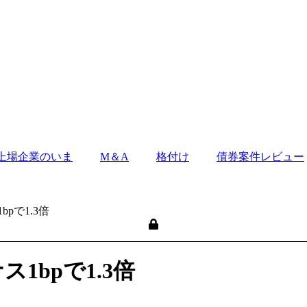
上場企業のいま
M＆A
格付け
債券案件レビュー
pで1.3倍
1bpで1.3倍