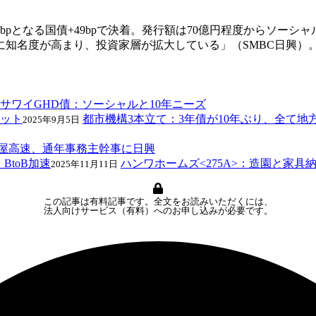
となる国債+49bpで決着。発行額は70億円程度からソーシャ
に知名度が高まり、投資家層が拡大している」（SMBC日興）
サワイGHD債：ソーシャルと10年ニーズ
都市機構3本立て：3年債が10年ぶり、全て地
2025年9月5日
屋高速、通年事務主幹事に日興
ハンワホームズ<275A>：造園と家具納
2025年11月11日
この記事は有料記事です。全文をお読みいただくには、
法人向けサービス（有料）へのお申し込みが必要です。