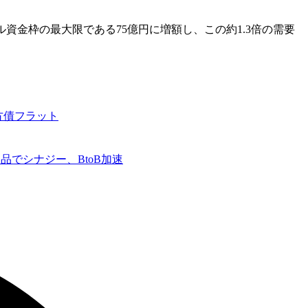
ル資金枠の最大限である75億円に増額し、この約1.3倍の需要
。
方債フラット
品でシナジー、BtoB加速