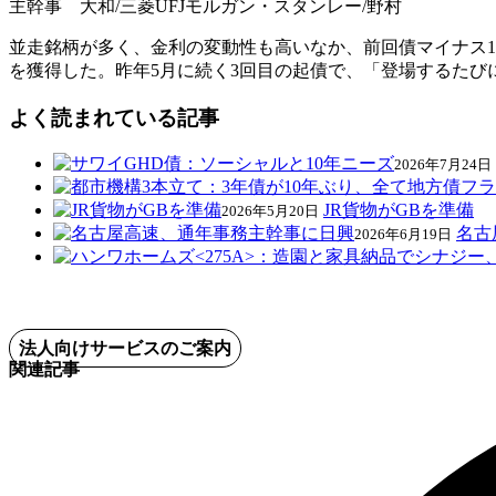
主幹事 大和/三菱UFJモルガン・スタンレー/野村
並走銘柄が多く、金利の変動性も高いなか、前回債マイナス1bp
を獲得した。昨年5月に続く3回目の起債で、「登場するたび
よく読まれている記事
2026年7月24日
JR貨物がGBを準備
2026年5月20日
名古
2026年6月19日
法人向けサービスのご案内
関連記事