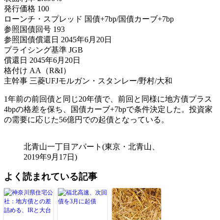
発行価格 100
ローンチ・スプレッド 国債+7bp/国債カーブ+7bp
参照国債回号 193
参照国債償還日 2045年6月20日
プライシング基準 JGB
償還日 2045年6月20日
格付け AA（R&I）
主幹事 三菱UFJモルガン・スタンレー/野村/大和
1年前の前回債と同じ20年債で、前回と同様に地方債プラス
4bpの格差を保ち、国債カーブ+7bpで条件決定した。投資家
の需要に応じた56億円での起債となっている。
北青山一丁目アパート(東京・北青山、
2019年9月17日)
よく読まれている記事