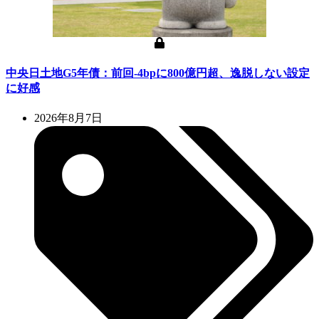
中央日土地G5年債：前回-4bpに800億円超、逸脱しない設定
に好感
2026年8月7日