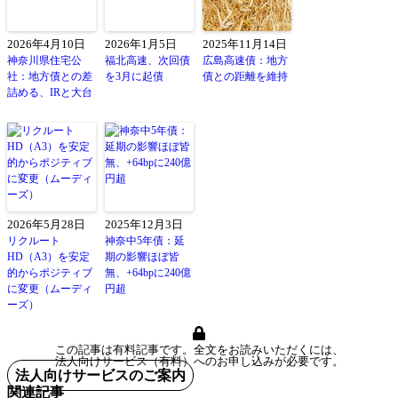
2026年4月10日
2026年1月5日
2025年11月14日
神奈川県住宅公
福北高速、次回債
広島高速債：地方
社：地方債との差
を3月に起債
債との距離を維持
詰める、IRと大台
2026年5月28日
2025年12月3日
リクルート
神奈中5年債：延
HD（A3）を安定
期の影響ほぼ皆
的からポジティブ
無、+64bpに240億
に変更（ムーディ
円超
ーズ）
この記事は有料記事です。全文をお読みいただくには、
法人向けサービス（有料）へのお申し込みが必要です。
法人向けサービスのご案内
関連記事