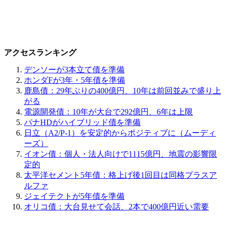
アクセスランキング
デンソーが3本立て債を準備
ホンダFが3年・5年債を準備
鹿島債：29年ぶりの400億円、10年は前回並みで盛り上
がる
電源開発債：10年が大台で292億円、6年は上限
パナHDがハイブリッド債を準備
日立（A2/P-1）を安定的からポジティブに（ムーディ
ーズ）
イオン債：個人・法人向けで1115億円、地震の影響限
定的
太平洋セメント5年債：格上げ後1回目は同格プラスア
ルファ
ジェイテクトが5年債を準備
オリコ債：大台見せて会話、2本で400億円近い需要