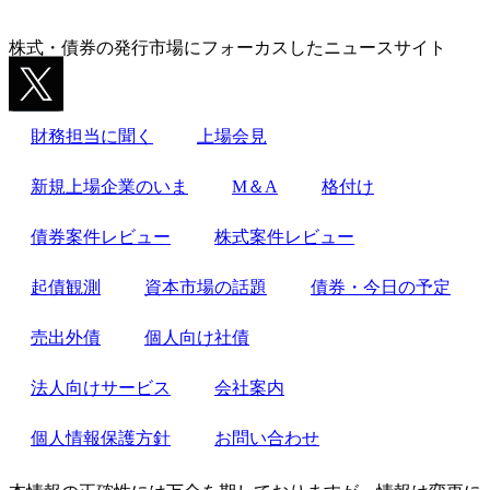
株式・債券の発行市場にフォーカスしたニュースサイト
財務担当に聞く
上場会見
新規上場企業のいま
M＆A
格付け
債券案件レビュー
株式案件レビュー
起債観測
資本市場の話題
債券・今日の予定
売出外債
個人向け社債
法人向けサービス
会社案内
個人情報保護方針
お問い合わせ