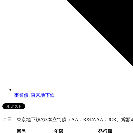
事業債
,
東京地下鉄
21日、東京地下鉄の3本立て債（AA：R&I/AAA：JCR、
回号
年限
発行額