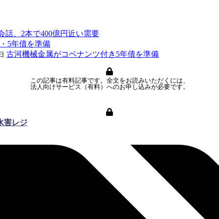
話、2本で400億円近い需要
年・5年債を準備
古河機械金属がコベナンツ付き5年債を準備
日
この記事は有料記事です。全文をお読みいただくには、
法人向けサービス（有料）へのお申し込みが必要です。
水害レジ