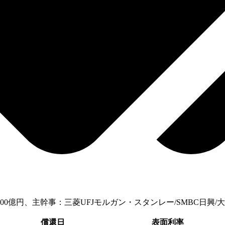
総額400億円、主幹事：三菱UFJモルガン・スタンレー/SMBC
償還日
表面利率