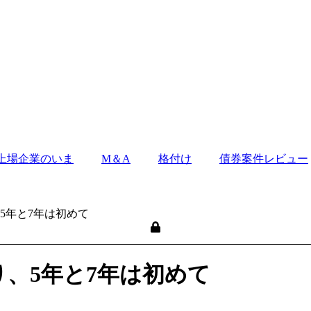
上場企業のいま
M＆A
格付け
債券案件レビュー
5年と7年は初めて
り、5年と7年は初めて