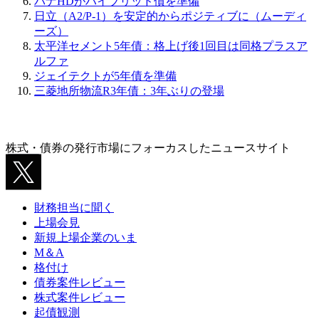
パナHDがハイブリッド債を準備
日立（A2/P-1）を安定的からポジティブに（ムーディ
ーズ）
太平洋セメント5年債：格上げ後1回目は同格プラスア
ルファ
ジェイテクトが5年債を準備
三菱地所物流R3年債：3年ぶりの登場
株式・債券の発行市場にフォーカスしたニュースサイト
財務担当に聞く
上場会見
新規上場企業のいま
M＆A
格付け
債券案件レビュー
株式案件レビュー
起債観測