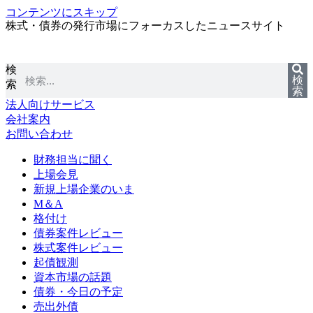
コンテンツにスキップ
株式・債券の発行市場にフォーカスしたニュースサイト
検
検
索
索
法人向けサービス
会社案内
お問い合わせ
財務担当に聞く
上場会見
新規上場企業のいま
M＆A
格付け
債券案件レビュー
株式案件レビュー
起債観測
資本市場の話題
債券・今日の予定
売出外債