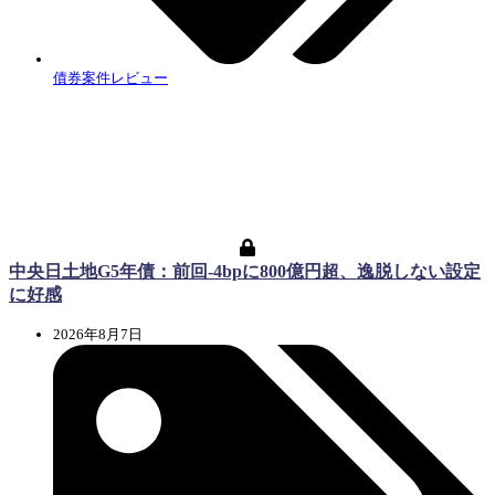
債券案件レビュー
中央日土地G5年債：前回-4bpに800億円超、逸脱しない設定
に好感
2026年8月7日