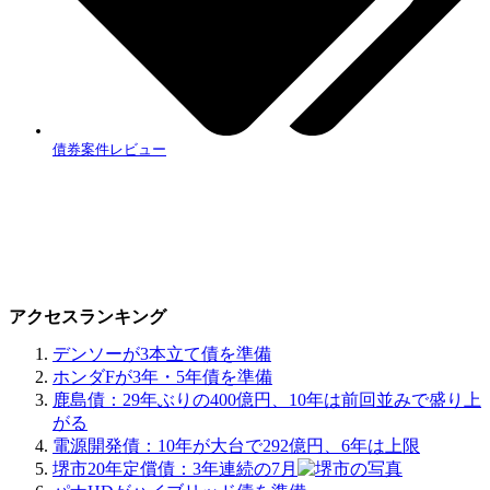
債券案件レビュー
アクセスランキング
デンソーが3本立て債を準備
ホンダFが3年・5年債を準備
鹿島債：29年ぶりの400億円、10年は前回並みで盛り上
がる
電源開発債：10年が大台で292億円、6年は上限
堺市20年定償債：3年連続の7月