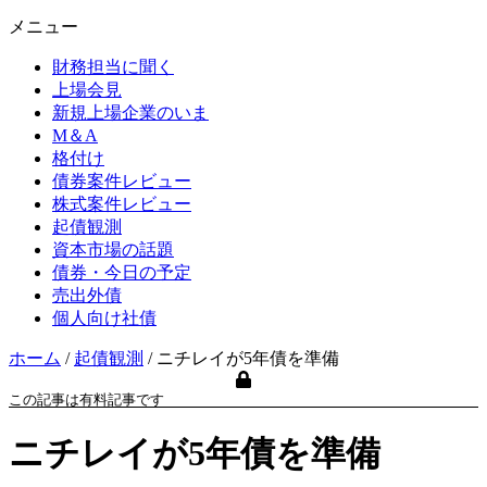
メニュー
財務担当に聞く
上場会見
新規上場企業のいま
M＆A
格付け
債券案件レビュー
株式案件レビュー
起債観測
資本市場の話題
債券・今日の予定
売出外債
個人向け社債
ホーム
/
起債観測
/
ニチレイが5年債を準備
この記事は有料記事です
ニチレイが5年債を準備