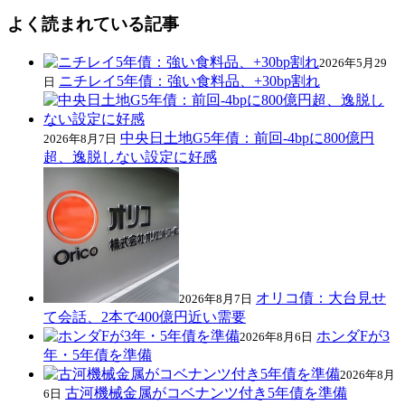
よく読まれている記事
2026年5月29
ニチレイ5年債：強い食料品、+30bp割れ
日
中央日土地G5年債：前回-4bpに800億円
2026年8月7日
超、逸脱しない設定に好感
オリコ債：大台見せ
2026年8月7日
て会話、2本で400億円近い需要
ホンダFが3
2026年8月6日
年・5年債を準備
2026年8月
古河機械金属がコベナンツ付き5年債を準備
6日