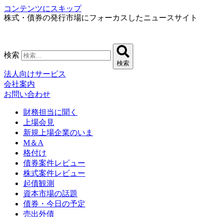
コンテンツにスキップ
株式・債券の発行市場にフォーカスしたニュースサイト
検索
検索
法人向けサービス
会社案内
お問い合わせ
財務担当に聞く
上場会見
新規上場企業のいま
M＆A
格付け
債券案件レビュー
株式案件レビュー
起債観測
資本市場の話題
債券・今日の予定
売出外債