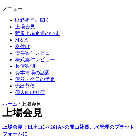
メニュー
財務担当に聞く
上場会見
新規上場企業のいま
M＆A
格付け
債券案件レビュー
株式案件レビュー
起債観測
資本市場の話題
債券・今日の予定
売出外債
個人向け社債
ホーム
/
上場会見
上場会見
上場会見：日水コン<261A>の間山社長、水管理のプラット
フォームに