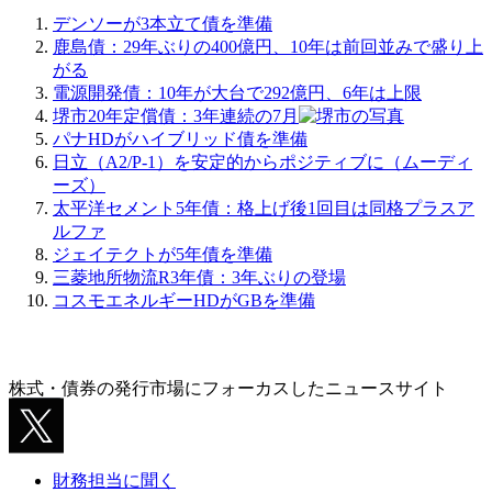
デンソーが3本立て債を準備
鹿島債：29年ぶりの400億円、10年は前回並みで盛り上
がる
電源開発債：10年が大台で292億円、6年は上限
堺市20年定償債：3年連続の7月
パナHDがハイブリッド債を準備
日立（A2/P-1）を安定的からポジティブに（ムーディ
ーズ）
太平洋セメント5年債：格上げ後1回目は同格プラスア
ルファ
ジェイテクトが5年債を準備
三菱地所物流R3年債：3年ぶりの登場
コスモエネルギーHDがGBを準備
株式・債券の発行市場にフォーカスしたニュースサイト
財務担当に聞く