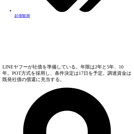
起債観測
LINEヤフーが社債を準備している。年限は2年と5年、10
年。POT方式を採用し、条件決定は17日を予定。調達資金は
既発社債の償還に充当する。