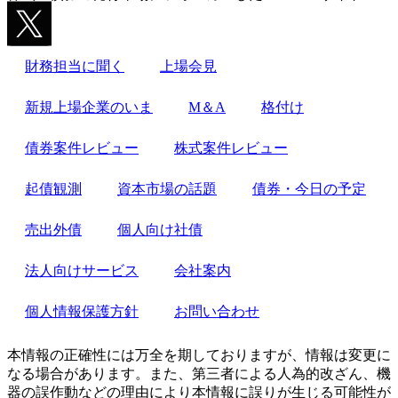
財務担当に聞く
上場会見
新規上場企業のいま
M＆A
格付け
債券案件レビュー
株式案件レビュー
起債観測
資本市場の話題
債券・今日の予定
売出外債
個人向け社債
法人向けサービス
会社案内
個人情報保護方針
お問い合わせ
本情報の正確性には万全を期しておりますが、情報は変更に
なる場合があります。また、第三者による人為的改ざん、機
器の誤作動などの理由により本情報に誤りが生じる可能性が