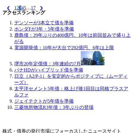
1
2
3
4
5
…
17
アクセスランキング
デンソーが3本立て債を準備
ホンダFが3年・5年債を準備
鹿島債：29年ぶりの400億円、10年は前回並みで盛り上
がる
電源開発債：10年が大台で292億円、6年は上限
堺市20年定償債：3年連続の7月
パナHDがハイブリッド債を準備
日立（A2/P-1）を安定的からポジティブに（ムーディ
ーズ）
太平洋セメント5年債：格上げ後1回目は同格プラスア
ルファ
ジェイテクトが5年債を準備
三菱地所物流R3年債：3年ぶりの登場
株式・債券の発行市場にフォーカスしたニュースサイト