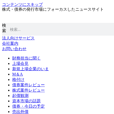
コンテンツにスキップ
株式・債券の発行市場にフォーカスしたニュースサイト
検
索
法人向けサービス
会社案内
お問い合わせ
財務担当に聞く
上場会見
新規上場企業のいま
M＆A
格付け
債券案件レビュー
株式案件レビュー
起債観測
資本市場の話題
債券・今日の予定
売出外債