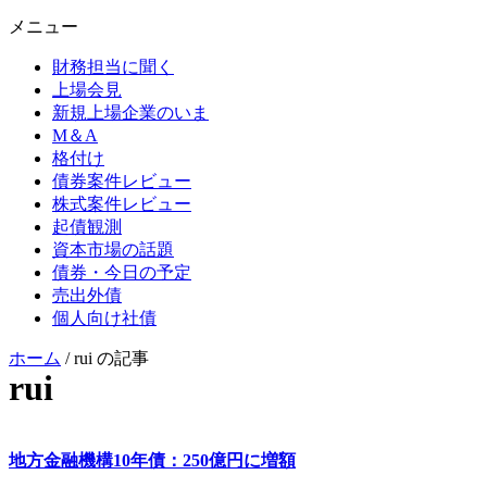
メニュー
財務担当に聞く
上場会見
新規上場企業のいま
M＆A
格付け
債券案件レビュー
株式案件レビュー
起債観測
資本市場の話題
債券・今日の予定
売出外債
個人向け社債
ホーム
/
rui の記事
rui
地方金融機構10年債：250億円に増額