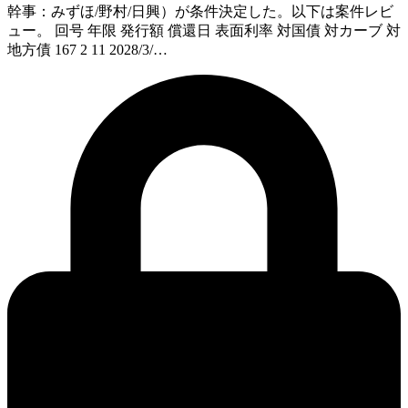
幹事：みずほ/野村/日興）が条件決定した。以下は案件レビ
ュー。 回号 年限 発行額 償還日 表面利率 対国債 対カーブ 対
地方債 167 2 11 2028/3/…