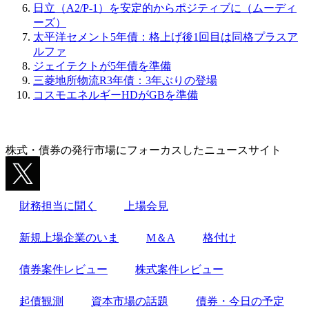
ー
日立（A2/P-1）を安定的からポジティブに（ムーディ
シ
ーズ）
太平洋セメント5年債：格上げ後1回目は同格プラスア
ョ
ルファ
ン
ジェイテクトが5年債を準備
三菱地所物流R3年債：3年ぶりの登場
コスモエネルギーHDがGBを準備
株式・債券の発行市場にフォーカスしたニュースサイト
財務担当に聞く
上場会見
新規上場企業のいま
M＆A
格付け
債券案件レビュー
株式案件レビュー
起債観測
資本市場の話題
債券・今日の予定