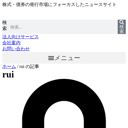
株式・債券の発行市場にフォーカスしたニュースサイト
コ
ン
テ
検
ン
検
索
ツ
索
に
法人向けサービス
ス
会社案内
キ
お問い合わせ
ッ
メニュー
プ
ホーム
/
rui の記事
rui