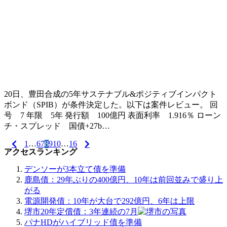
20日、豊田合成の5年サステナブル&ポジティブインパクト
ボンド（SPIB）が条件決定した。以下は案件レビュー。 回
号 7 年限 5年 発行額 100億円 表面利率 1.916％ ローン
チ・スプレッド 国債+27b…
1
…
6
7
8
9
10
…
16
投
アクセスランキング
稿
デンソーが3本立て債を準備
ナ
鹿島債：29年ぶりの400億円、10年は前回並みで盛り上
がる
ビ
電源開発債：10年が大台で292億円、6年は上限
ゲ
堺市20年定償債：3年連続の7月
パナHDがハイブリッド債を準備