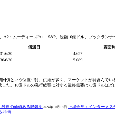
A2：ムーディーズ/A+：S&P、総額10億ドル、ブックランナー
償還日
表面
31/6/30
4.657
36/6/30
5.089
回債という位置づけ。供給が多く、マーケットが弱含んでいるなか、5
した。10億ドルの発行総額に対する最終需要は73億ドルほど
上場会見：インターメステ
2024年10月18日
債を準備