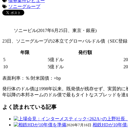
債券案件レビュー
ソニーグループ
ソニービル(2017年6月25日、東京・銀座)
23日、ソニーグループの2本立てグローバルドル債（SEC登録、
年限
発行額
5
5億ドル
20
10
5億ドル
20
表面利率：％/対米国債：+bp
発行体のドル債は1998年以来。既発債が残存せず、実質的に初
年以降の本邦ネームのドル債で最もタイトなスプレッドを達成
よく読まれている記事
相鉄HDが10年
2026年7月16日