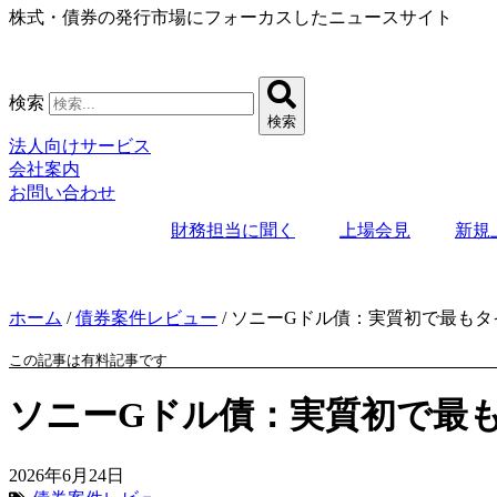
株式・債券の発行市場にフォーカスしたニュースサイト
コ
ン
テ
ン
検索
ツ
検索
に
法人向けサービス
ス
会社案内
キ
お問い合わせ
ッ
プ
財務担当に聞く
上場会見
新規
ホーム
/
債券案件レビュー
/
ソニーGドル債：実質初で最もタ
この記事は有料記事です
ソニーGドル債：実質初で最
2026年6月24日