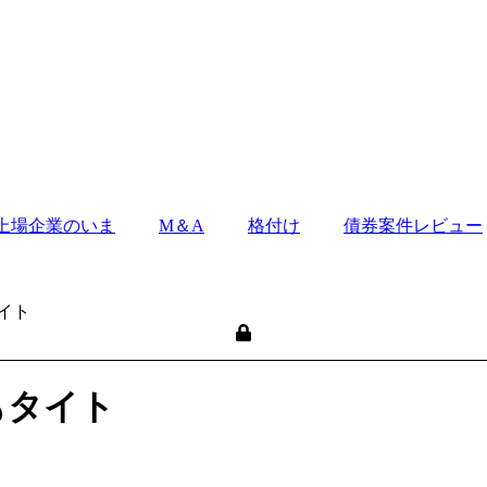
上場企業のいま
M＆A
格付け
債券案件レビュー
イト
もタイト