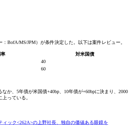
：BofA/MS/JPM）が条件決定した。以下は案件レビュー。
利率
対米国債
40
60
年債が米国債+40bp、10年債が+60bpに決まり、2000
に上っている。
ィック<262A>の上野社長、独自の価値ある眼鏡を