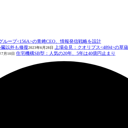
ループ<156A>の青﨑CEO、情報発信戦略を設計
上場会見：クオリプス<4894>の草
2023年6月28日
住宅機構SB型：人気の20年、5年は40億円止まり
年7月10日