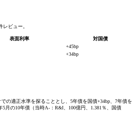
案件レビュー。
表面利率
対国債
+45bp
+34bp
の適正水準を探ることとし、5年債を国債+34bp、7年債を
の10年債（当時A-：R&I、100億円、1.381％、国債