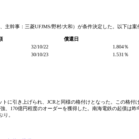
0億円、主幹事：三菱UFJMS/野村/大和）が条件決定した。以下は
額
償還日
32/10/22
1.804％
30/10/23
1.531％
ットに引き上げられ、JCRと同様の格付けとなった。この格付けで
円強、170億円程度のオーダーを獲得した。南海電鉄の起債は昨年5月
月ぶり。