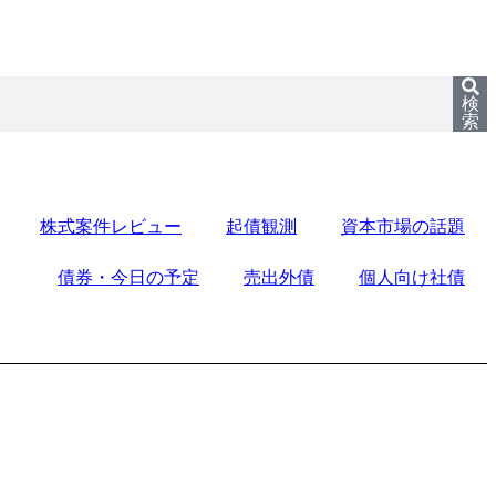
検
索
株式案件レビュー
起債観測
資本市場の話題
債券・今日の予定
売出外債
個人向け社債