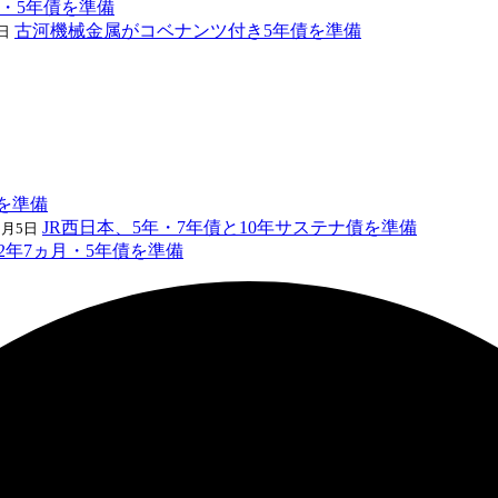
年・5年債を準備
古河機械金属がコベナンツ付き5年債を準備
日
を準備
JR西日本、5年・7年債と10年サステナ債を準備
8月5日
2年7ヵ月・5年債を準備