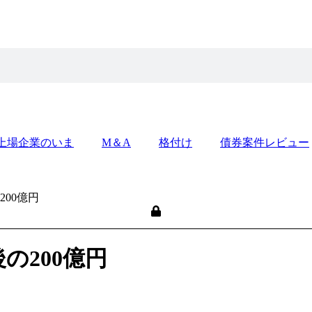
上場企業のいま
M＆A
格付け
債券案件レビュー
00億円
の200億円