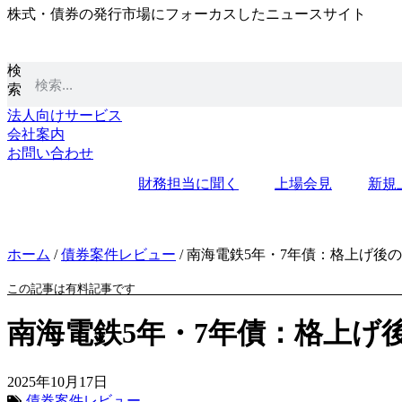
株式・債券の発行市場にフォーカスしたニュースサイト
コ
ン
テ
検
ン
索
ツ
に
法人向けサービス
ス
会社案内
キ
お問い合わせ
ッ
財務担当に聞く
上場会見
新規
プ
ホーム
/
債券案件レビュー
/
南海電鉄5年・7年債：格上げ後の2
この記事は有料記事です
南海電鉄5年・7年債：格上げ後
2025年10月17日
債券案件レビュー