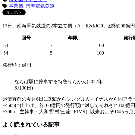
事業債
,
南海電気鉄道
17日、南海電気鉄道の2本立て債（A：R&I/JCR、総額20
回号
年限
発行
53
7
100
54
5
100
発行額：億円
なんば駅に停車する特急りんかん(2022年
6月30日)
起債直前の今月6日にR&IからシングルAマイナスから同フラ
+45bpに仕上げ、各100億円の発行額に対してそれぞれ100億
+39bp、主幹事：大和/野村/三菱UFJMS）以来およそ1年5ヵ
よく読まれている記事