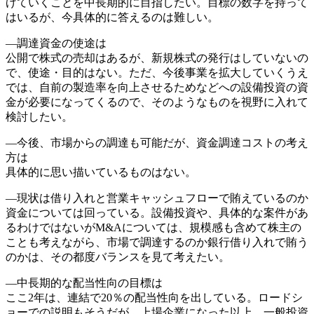
げていくことを中長期的に目指したい。目標の数字を持って
はいるが、今具体的に答えるのは難しい。
―調達資金の使途は
公開で株式の売却はあるが、新規株式の発行はしていないの
で、使途・目的はない。ただ、今後事業を拡大していくうえ
では、自前の製造率を向上させるためなどへの設備投資の資
金が必要になってくるので、そのようなものを視野に入れて
検討したい。
―今後、市場からの調達も可能だが、資金調達コストの考え
方は
具体的に思い描いているものはない。
―現状は借り入れと営業キャッシュフローで賄えているのか
資金については回っている。設備投資や、具体的な案件があ
るわけではないがM&Aについては、規模感も含めて株主の
ことも考えながら、市場で調達するのか銀行借り入れで賄う
のかは、その都度バランスを見て考えたい。
―中長期的な配当性向の目標は
ここ2年は、連結で20％の配当性向を出している。ロードシ
ョーでの説明もそうだが、上場企業になった以上、一般投資