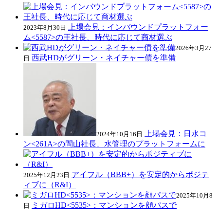
上場会見：インバウンドプラットフォー
2023年8月30日
ム<5587>の王社長、時代に応じて商材選ぶ
2026年3月27
西武HDがグリーン・ネイチャー債を準備
日
上場会見：日水コ
2024年10月16日
ン<261A>の間山社長、水管理のプラットフォームに
アイフル（BBB+）を安定的からポジテ
2025年12月23日
ィブに（R&I）
2025年10月8
ミガロHD<5535>：マンションを顔パスで
日