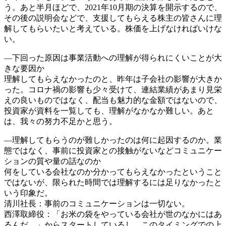
う。あと半月ほどで、2021年10月期の決算を開示するので、
その後の説明会などで、支援してもらえる株主の皆さんに理
解してもらいたいと考えている。株価を上げなければいけな
い。
―下回った原因は事業活動への理解が得られにくいことが大
きな要因か
理解してもらえなかったのと、昨年は子会社の影響が大きか
った。コロナ禍の影響も少々受けて、連結業績があまり見栄
えの良いものではなく、配当も魅力的な金額ではないので、
投資家が資料を一覧しても、理解がなかなか難しい。あと
は、我々の努力不足かと思う。
―理解してもらうのが難しかったのは何に起因するのか。業
態ではなく、事前に投資家との接触がないなどコミュニケー
ションの質や量の話なのか
何をしている会社なのか分かってもらえなかったということ
ではないが、限られた時間では理解するには足りなかったと
いう印象だ。
清川社長：事前のコミュニケーションは一切ない。
西澤取締役：「お米の袋をやっている会社が世のなかにはあ
るんだ…」からスタートしているし、このタイミングでの上