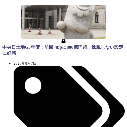
中央日土地G5年債：前回-4bpに800億円超、逸脱しない設定
に好感
2026年8月7日