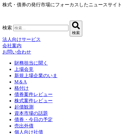
株式・債券の発行市場にフォーカスしたニュースサイト
コ
ン
テ
ン
検索
ツ
検索
に
法人向けサービス
ス
会社案内
キ
お問い合わせ
ッ
プ
財務担当に聞く
上場会見
新規上場企業のいま
M＆A
格付け
債券案件レビュー
株式案件レビュー
起債観測
資本市場の話題
債券・今日の予定
売出外債
個人向け社債