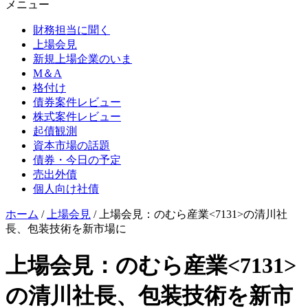
メニュー
財務担当に聞く
上場会見
新規上場企業のいま
M＆A
格付け
債券案件レビュー
株式案件レビュー
起債観測
資本市場の話題
債券・今日の予定
売出外債
個人向け社債
ホーム
/
上場会見
/
上場会見：のむら産業<7131>の清川社
長、包装技術を新市場に
上場会見：のむら産業<7131>
の清川社長、包装技術を新市