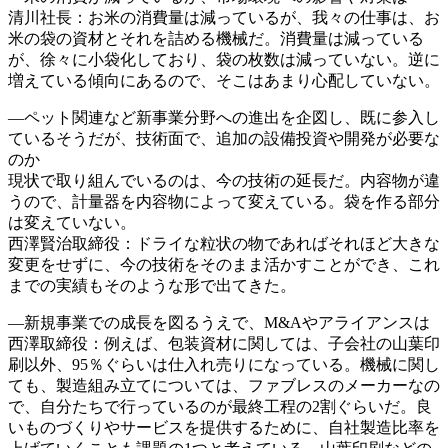
清川社長：お米の消費量は減っているが、我々の仕事は、お
米の袋の資材とそれを詰める機械だ。消費量は減っている
が、徐々に小袋化しており、袋の枚数は減っていない。逆に
増えている傾向にあるので、そこはあまり心配していない。
―ペット関連など新事業分野への進出を企図し、既に参入し
ているそうだが、技術面で、追加の設備投資や開発が必要な
のか
現状で取り組んでいるのは、今の技術の延長だ。内容物が違
うので、計量器を内容物によって変えている。袋を作る部分
は変えていない。
西澤賢治取締役：ドライな粒状の物であればそれほど大きな
変更をせずに、今の技術をそのまま活かすことができ、これ
までの実績もそのような形で出てきた。
―新規事業での成長を図るうえで、M&Aやアライアンスは
西澤取締役：例えば、包装資材に関しては、子会社の山葉印
刷以外、95％ぐらいは仕入れ売りになっている。機械に関し
ても、製造組み立てについては、ファブレスのメーカーなの
で、自分たちで行っているのが最終工程の2割ぐらいだ。良
いものづくりやサービスを提供するために、自社製造比率を