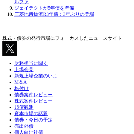
ルファ
ジェイテクトが5年債を準備
三菱地所物流R3年債：3年ぶりの登場
株式・債券の発行市場にフォーカスしたニュースサイト
財務担当に聞く
上場会見
新規上場企業のいま
M＆A
格付け
債券案件レビュー
株式案件レビュー
起債観測
資本市場の話題
債券・今日の予定
売出外債
個人向け社債