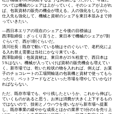
ついては機械のシェアは上がっていく。そのシェアが上がれ
ば、包装資材の販売の機会が増える。人の強化をしながら、
仕入先も強化して、機械と資材のシェアを東日本並みまで持
っていきたい。
―西日本エリアの現在のシェアと今後の目標値は
西澤取締役：ざっくり言うと、東日本で機械のシェアが7割
ぐらいで、西が3割ぐらいだ。
清川社長：既存で動いている物はそのぐらいで、老朽化によ
る入れ替え需要は当社にかなり来ている。
西澤取締役：包装資材は、東日本が25％程度で、西日本は
5％はない。機械が入っていけば資材の販売機会も増えてい
く。新市場では、乾いた粒状の物を入れれば、例えば、お菓
子のチョコレートの工場間輸送の包装機と資材で使ってもら
ったり、ペットフードなどといった市場を増やしていかなけ
ればならない。
ただ、既存市場でも、やり残したというか、これから伸ばし
ていくものがあると思う。お米は消費が大きく上下するもの
ではないので、技術とノウハウを使いながら新市場へ提案
し、既存事業の緩やかな成長とほかの業界で3分の1を売り上