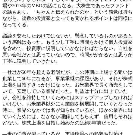
場や2013年のMBOの話にもなる。大株主であったファンド
の話もあり、「ちゃんと伝えられたのか」という感覚は持ち
ながら、複数の投資家と会っても聞かれるポイントは同様に
なってくる。
議論を交わしたわけではないが、懸念しているものがあると
いう感触はあった。もう少し丁寧に時間をかけて個人投資家
を含めて、投資家に説明していかなければならない。自社を
悪い会社だとは思っていないので、時間がかかるとは思うが
丁寧に説明していきたい。
―社歴が50年を超える老舗だが、この時期に上場する狙いは
創業して60年になるが、事業承継の課題があり、それが株式
上場を目指すきっかけになった。お米業界で長く商売をして
いて、安定している業界だった。利益は十分に出せていた
が、会社を維持していくためにはステップアップしなければ
いけない。お米業界以外にも業態を横展開していくとなった
時に、業界のなかでは名が知られているが、ほかの業界に出
ていくためには、なかなか理解してもらえず、信用もそれほ
どない。株式上場を目指し始めたのは約8年前だった。
―米の消費が減っているが、市場環境への影響や対策は