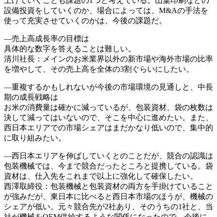
上げていくことも課題の1つと考えている。山葉印刷などの
設備投資をしていくのか、場合によっては、M&Aの手法を
使って充実させていくのかは、今後の課題だ。
―売上高成長率の目標は
具体的な数字を答えることは難しい。
清川社長：メインのお米業界以外の新市場や海外市場の比率
を増やして、その売上高を全体の3割ぐらいにしたい。
―重複するかもしれないが今後の市場環境の見通しと、中長
期の成長戦略は
お米の消費量は確かに減っているが、包装資材、袋の枚数は
決して減ってはいないので、そこを中心に進めたい。また、
西日本エリアでの市場シェアはまだかなり低いので、集中的
に取り組みたい。
―西日本エリアを伸ばしていくとのことだが、競合の認識は
包装機械では、今まで競合だったところと提携している。袋
資材は、仕入先をこれまで以上に強化して確保したい。
西澤取締役：包装機械と包装資材の両方を手掛けていること
が強みだが、東日本に比べると西日本市場のほうが、機械の
シェアが低い。元々競合先が2社あり、そのうちの1社と、当
社が機械をOEM供給するような関係になったので、今後に