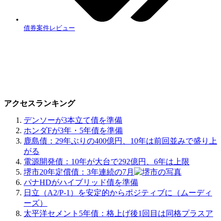
債券案件レビュー
アクセスランキング
デンソーが3本立て債を準備
ホンダFが3年・5年債を準備
鹿島債：29年ぶりの400億円、10年は前回並みで盛り上
がる
電源開発債：10年が大台で292億円、6年は上限
堺市20年定償債：3年連続の7月
パナHDがハイブリッド債を準備
日立（A2/P-1）を安定的からポジティブに（ムーディ
ーズ）
太平洋セメント5年債：格上げ後1回目は同格プラスア