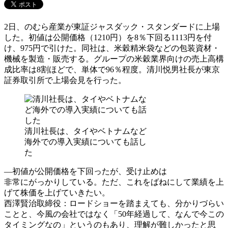
2日、のむら産業が東証ジャスダック・スタンダードに上場
した。初値は公開価格（1210円）を8％下回る1113円を付
け、975円で引けた。同社は、米穀精米袋などの包装資材・
機械を製造・販売する。グループの米穀業界向けの売上高構
成比率は8割ほどで、単体で96％程度。清川悦男社長が東京
証券取引所で上場会見を行った。
清川社長は、タイやベトナムなど
海外での導入実績についても話し
た
―初値が公開価格を下回ったが、受け止めは
非常にがっかりしている。ただ、これをばねにして業績を上
げて株価を上げていきたい。
西澤賢治取締役：ロードショーを踏まえても、分かりづらい
ことと、今風の会社ではなく「50年経過して、なんで今この
タイミングなの」というのもあり、理解が難しかったと思