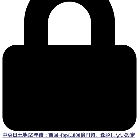
中央日土地G5年債：前回-4bpに800億円超、逸脱しない設定