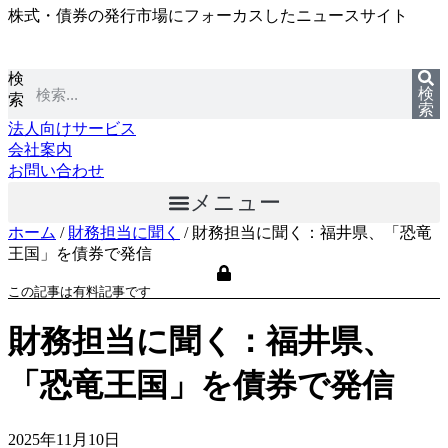
株式・債券の発行市場にフォーカスしたニュースサイト
コ
ン
テ
検
ン
検
索
ツ
索
に
法人向けサービス
ス
会社案内
キ
お問い合わせ
ッ
メニュー
プ
ホーム
/
財務担当に聞く
/
財務担当に聞く：福井県、「恐竜
王国」を債券で発信
この記事は有料記事です
財務担当に聞く：福井県、
「恐竜王国」を債券で発信
2025年11月10日