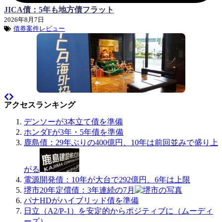
JICA債：5年も地方債フラット
2026年8月7日
債券案件レビュー
アクセスランキング
デンソーが3本立て債を準備
ホンダFが3年・5年債を準備
鹿島債：29年ぶりの400億円、10年は前回並みで盛り上
がる
電源開発債：10年が大台で292億円、6年は上限
堺市20年定償債：3年連続の7月
パナHDがハイブリッド債を準備
日立（A2/P-1）を安定的からポジティブに（ムーディ
ーズ）