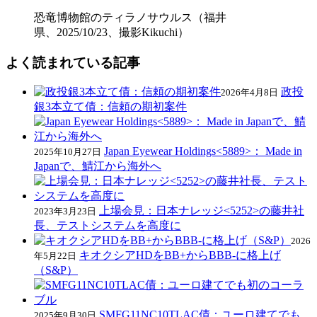
恐竜博物館のティラノサウルス（福井
県、2025/10/23、撮影Kikuchi）
よく読まれている記事
政投
2026年4月8日
銀3本立て債：信頼の期初案件
Japan Eyewear Holdings<5889>： Made in
2025年10月27日
Japanで、鯖江から海外へ
上場会見：日本ナレッジ<5252>の藤井社
2023年3月23日
長、テストシステムを高度に
2026
キオクシアHDをBB+からBBB-に格上げ
年5月22日
（S&P）
SMFG11NC10TLAC債：ユーロ建てでも
2025年9月30日