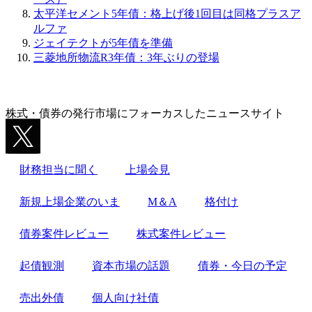
太平洋セメント5年債：格上げ後1回目は同格プラスア
ルファ
ジェイテクトが5年債を準備
三菱地所物流R3年債：3年ぶりの登場
株式・債券の発行市場にフォーカスしたニュースサイト
財務担当に聞く
上場会見
新規上場企業のいま
M＆A
格付け
債券案件レビュー
株式案件レビュー
起債観測
資本市場の話題
債券・今日の予定
売出外債
個人向け社債