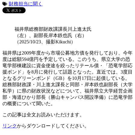
財務担当に聞く
福井県総務部財政課課長川上進太氏
（左）、副部長岸本鉄也氏（右）
（2025/10/23、撮影Kikuchi）
福井県は2009年度から市場公募地方債を発行しており、今年
度は総額594億円を予定している。このうち、県立大学の恐
竜学部棟建設に資金使途を絞ったリテール債・「恐竜学部応
援ボンド」を8月に発行して話題となった。直近では、3度目
となるグリーンボンド（GB）を10月17日に起債している。
総務部財政課・川上進太課長と同部・岸本鉄也副部長（大学
私学）に県の財政状況などについて、福井県立大学経営企画
部・海道ひかり部長（勝山キャンパス開設準備）に恐竜学部
の概要について聞いた。
この記事は全文お読みいただけます。
リンク
からダウンロードしてください。