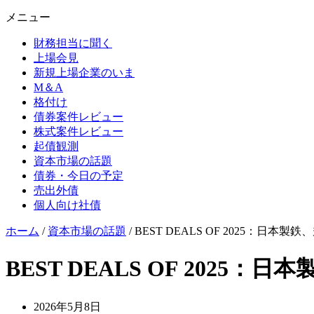
メニュー
財務担当に聞く
上場会見
新規上場企業のいま
M＆A
格付け
債券案件レビュー
株式案件レビュー
起債観測
資本市場の話題
債券・今日の予定
売出外債
個人向け社債
ホーム
/
資本市場の話題
/
BEST DEALS OF 2025：日本
BEST DEALS OF 2025
2026年5月8日