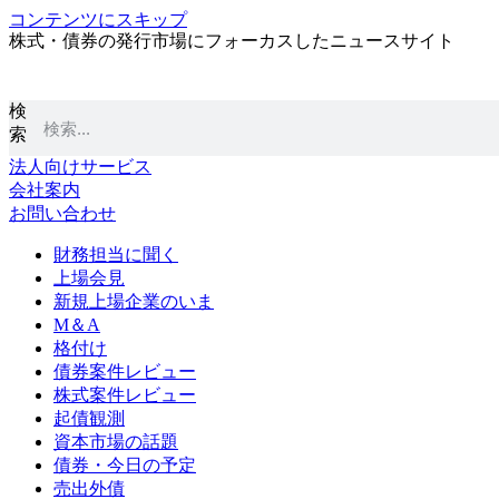
コンテンツにスキップ
株式・債券の発行市場にフォーカスしたニュースサイト
検
索
法人向けサービス
会社案内
お問い合わせ
財務担当に聞く
上場会見
新規上場企業のいま
M＆A
格付け
債券案件レビュー
株式案件レビュー
起債観測
資本市場の話題
債券・今日の予定
売出外債