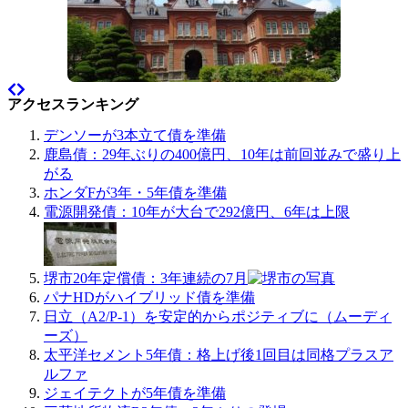
アクセスランキング
デンソーが3本立て債を準備
鹿島債：29年ぶりの400億円、10年は前回並みで盛り上
がる
ホンダFが3年・5年債を準備
電源開発債：10年が大台で292億円、6年は上限
堺市20年定償債：3年連続の7月
パナHDがハイブリッド債を準備
日立（A2/P-1）を安定的からポジティブに（ムーディ
ーズ）
太平洋セメント5年債：格上げ後1回目は同格プラスア
ルファ
ジェイテクトが5年債を準備