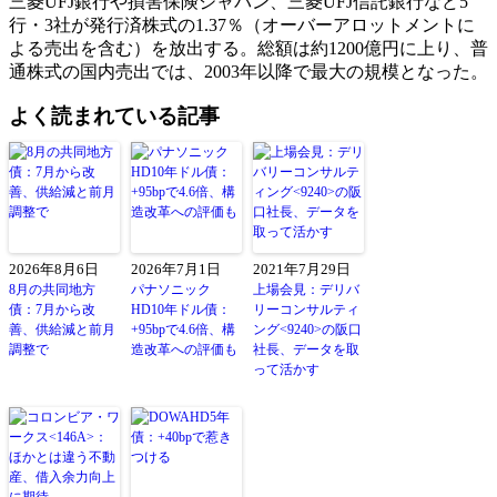
三菱UFJ銀行や損害保険ジャパン、三菱UFJ信託銀行など5
行・3社が発行済株式の1.37％（オーバーアロットメントに
よる売出を含む）を放出する。総額は約1200億円に上り、普
通株式の国内売出では、2003年以降で最大の規模となった。
よく読まれている記事
2026年8月6日
2026年7月1日
2021年7月29日
8月の共同地方
パナソニック
上場会見：デリバ
債：7月から改
HD10年ドル債：
リーコンサルティ
善、供給減と前月
+95bpで4.6倍、構
ング<9240>の阪口
調整で
造改革への評価も
社長、データを取
って活かす