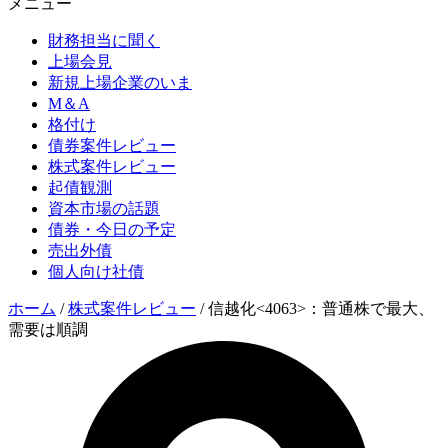
メニュー
財務担当に聞く
上場会見
新規上場企業のいま
M＆A
格付け
債券案件レビュー
株式案件レビュー
起債観測
資本市場の話題
債券・今日の予定
売出外債
個人向け社債
ホーム
/
株式案件レビュー
/
信越化<4063>：普通株で最大、
需要は順調