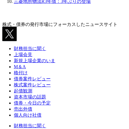
三菱地所物流R3年債：3年ぶりの登場
株式・債券の発行市場にフォーカスしたニュースサイト
財務担当に聞く
上場会見
新規上場企業のいま
M＆A
格付け
債券案件レビュー
株式案件レビュー
起債観測
資本市場の話題
債券・今日の予定
売出外債
個人向け社債
財務担当に聞く