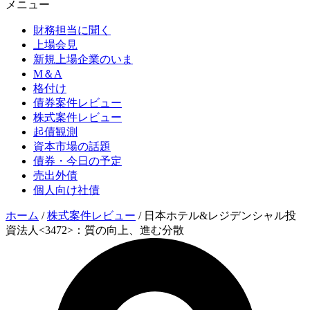
メニュー
財務担当に聞く
上場会見
新規上場企業のいま
M＆A
格付け
債券案件レビュー
株式案件レビュー
起債観測
資本市場の話題
債券・今日の予定
売出外債
個人向け社債
ホーム
/
株式案件レビュー
/
日本ホテル&レジデンシャル投
資法人<3472>：質の向上、進む分散