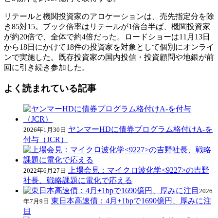
リテールと機関投資家のアロケーションは、売先指定分を除
き85対15。ブック倍率はリテールが1倍台半ば、機関投資家
が約20倍で、全体で約4倍だった。ロードショーは11月13日
から18日にかけて18件の投資家を対象として個別にオンライ
ンで実施した。既存投資家の国内投信・投資顧問や地銀が前
回に引き続き参加した。
よく読まれている記事
ヤンマーHDに債券プログラム格付けA-を
2026年1月30日
付与（JCR）
上場会見：マイクロ波化学<9227>の吉野
2022年6月27日
社長、戦略課題に電化で応える
2026
東日本高速債：4月+1bpで1690億円、厚みに注
年7月9日
目