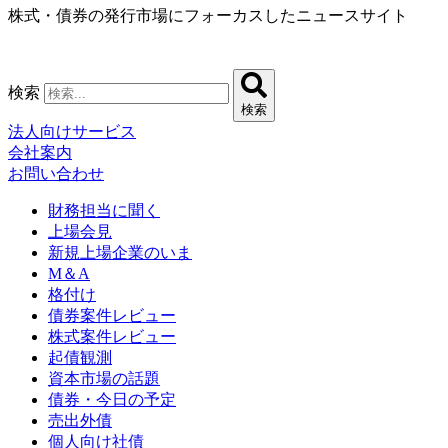
株式・債券の発行市場にフォーカスしたニュースサイト
コ
ン
テ
ン
検索
ツ
検索
に
法人向けサービス
ス
会社案内
キ
お問い合わせ
ッ
プ
財務担当に聞く
上場会見
新規上場企業のいま
M＆A
格付け
債券案件レビュー
株式案件レビュー
起債観測
資本市場の話題
債券・今日の予定
売出外債
個人向け社債