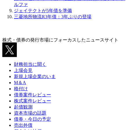
ルファ
ジェイテクトが5年債を準備
三菱地所物流R3年債：3年ぶりの登場
株式・債券の発行市場にフォーカスしたニュースサイト
財務担当に聞く
上場会見
新規上場企業のいま
M＆A
格付け
債券案件レビュー
株式案件レビュー
起債観測
資本市場の話題
債券・今日の予定
売出外債