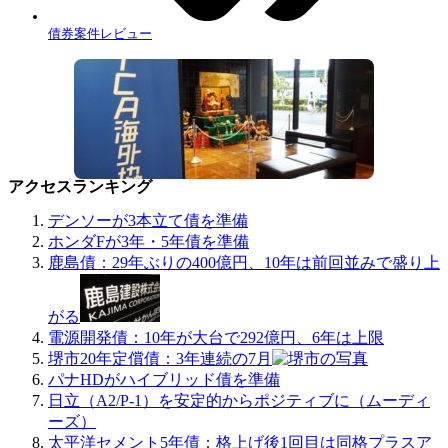
債券案件レビュー
アクセスランキング
デンソーが3本立て債を準備
ホンダFが3年・5年債を準備
鹿島債：29年ぶりの400億円、10年は前回並みで盛り上
がる
電源開発債：10年が大台で292億円、6年は上限
堺市20年定償債：3年連続の7月
パナHDがハイブリッド債を準備
日立（A2/P-1）を安定的からポジティブに（ムーディ
ーズ）
太平洋セメント5年債：格上げ後1回目は同格プラスア