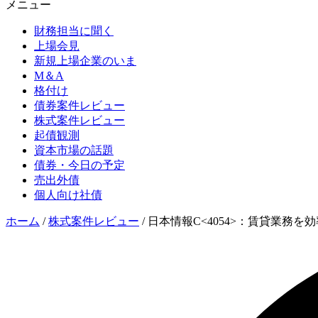
メニュー
財務担当に聞く
上場会見
新規上場企業のいま
M＆A
格付け
債券案件レビュー
株式案件レビュー
起債観測
資本市場の話題
債券・今日の予定
売出外債
個人向け社債
ホーム
/
株式案件レビュー
/
日本情報C<4054>：賃貸業務