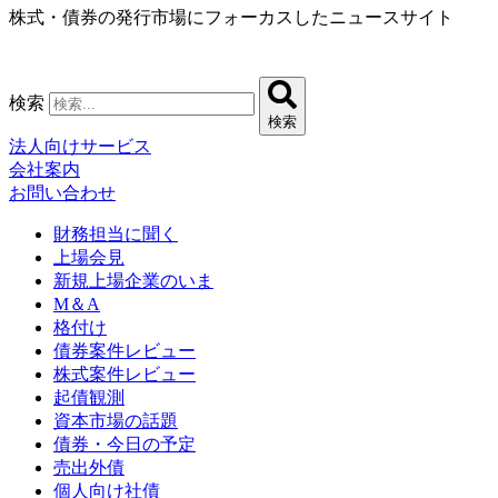
株式・債券の発行市場にフォーカスしたニュースサイト
コ
ン
テ
ン
検索
ツ
検索
に
法人向けサービス
ス
会社案内
キ
お問い合わせ
ッ
プ
財務担当に聞く
上場会見
新規上場企業のいま
M＆A
格付け
債券案件レビュー
株式案件レビュー
起債観測
資本市場の話題
債券・今日の予定
売出外債
個人向け社債