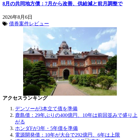
8月の共同地方債：7月から改善、供給減と前月調整で
2026年8月6日
債券案件レビュー
アクセスランキング
デンソーが3本立て債を準備
鹿島債：29年ぶりの400億円、10年は前回並みで盛り上
がる
ホンダFが3年・5年債を準備
電源開発債：10年が大台で292億円、6年は上限