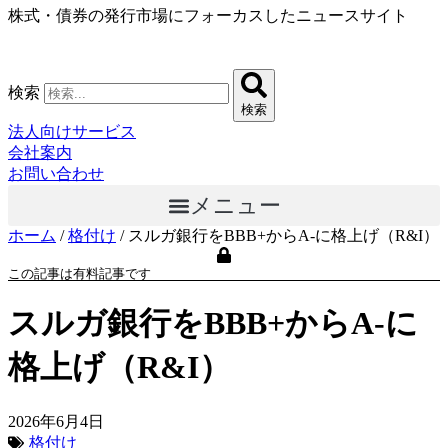
株式・債券の発行市場にフォーカスしたニュースサイト
コ
ン
テ
ン
検索
ツ
検索
に
法人向けサービス
ス
会社案内
キ
お問い合わせ
ッ
メニュー
プ
ホーム
/
格付け
/
スルガ銀行をBBB+からA-に格上げ（R&I）
この記事は有料記事です
スルガ銀行をBBB+からA-に
格上げ（R&I）
2026年6月4日
格付け