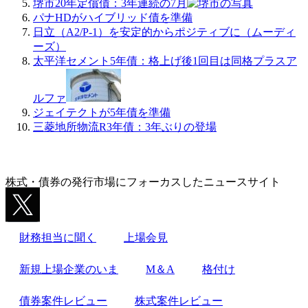
堺市20年定償債：3年連続の7月
パナHDがハイブリッド債を準備
日立（A2/P-1）を安定的からポジティブに（ムーディ
ーズ）
太平洋セメント5年債：格上げ後1回目は同格プラスア
ルファ
ジェイテクトが5年債を準備
三菱地所物流R3年債：3年ぶりの登場
株式・債券の発行市場にフォーカスしたニュースサイト
財務担当に聞く
上場会見
新規上場企業のいま
M＆A
格付け
債券案件レビュー
株式案件レビュー