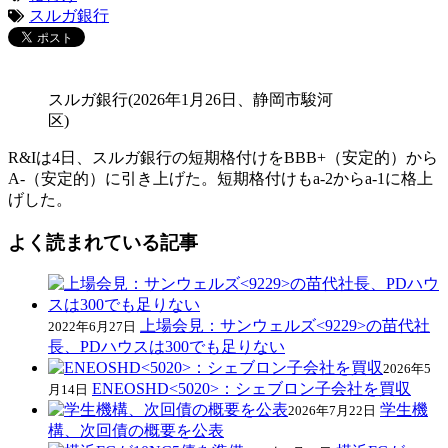
スルガ銀行
スルガ銀行(2026年1月26日、静岡市駿河
区)
R&Iは4日、スルガ銀行の短期格付けをBBB+（安定的）から
A-（安定的）に引き上げた。短期格付けもa-2からa-1に格上
げした。
よく読まれている記事
上場会見：サンウェルズ<9229>の苗代社
2022年6月27日
長、PDハウスは300でも足りない
2026年5
ENEOSHD<5020>：シェブロン子会社を買収
月14日
学生機
2026年7月22日
構、次回債の概要を公表