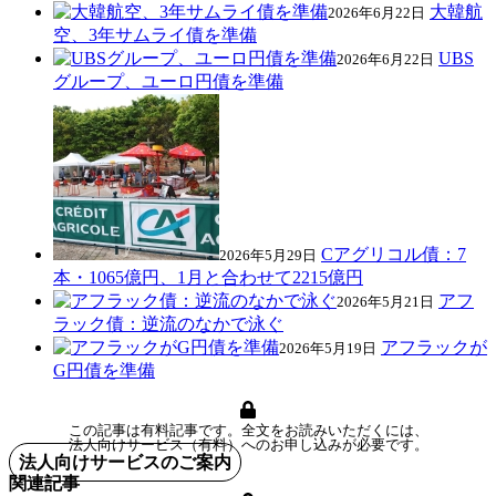
大韓航
2026年6月22日
空、3年サムライ債を準備
UBS
2026年6月22日
グループ、ユーロ円債を準備
Cアグリコル債：7
2026年5月29日
本・1065億円、1月と合わせて2215億円
アフ
2026年5月21日
ラック債：逆流のなかで泳ぐ
アフラックが
2026年5月19日
G円債を準備
この記事は有料記事です。全文をお読みいただくには、
法人向けサービス（有料）へのお申し込みが必要です。
法人向けサービスのご案内
関連記事