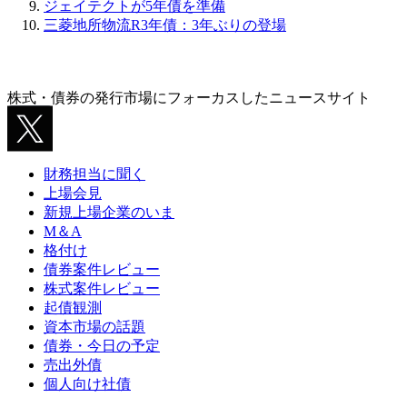
ジェイテクトが5年債を準備
三菱地所物流R3年債：3年ぶりの登場
株式・債券の発行市場にフォーカスしたニュースサイト
財務担当に聞く
上場会見
新規上場企業のいま
M＆A
格付け
債券案件レビュー
株式案件レビュー
起債観測
資本市場の話題
債券・今日の予定
売出外債
個人向け社債