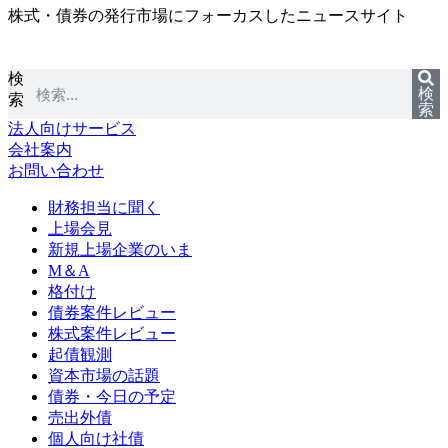
株式・債券の発行市場にフォーカスしたニュースサイト
コ
ン
テ
検
ン
検
索
ツ
索
に
法人向けサービス
ス
会社案内
キ
お問い合わせ
ッ
プ
財務担当に聞く
上場会見
新規上場企業のいま
M＆A
格付け
債券案件レビュー
株式案件レビュー
起債観測
資本市場の話題
債券・今日の予定
売出外債
個人向け社債