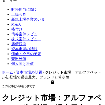
メニュー
財務担当に聞く
上場会見
新規上場企業のいま
M＆A
格付け
債券案件レビュー
株式案件レビュー
起債観測
資本市場の話題
債券・今日の予定
売出外債
個人向け社債
ホーム
/
資本市場の話題
/
クレジット市場：アルファベット
が初登場で過去最大、ブランドと希少性
この記事は有料記事です
クレジット市場：アルファベ