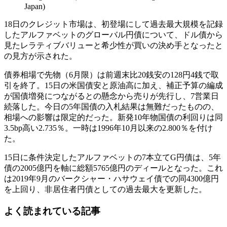
Japan)
18日のクレジット市場は、初登場にして過去最大規模を記録
したアルファベットのグローバル円債について、ドル債から
見たレラティブバリューと希少性が買いの決め手となったと
の見方が示された。
債券相場で先物（6月限）は前週末比20銭安の128円4銭で取
引を終了。15日の米国債安と原油高に加え、補正予算の編成
が国債増発につながるとの懸念から売りが先行し、7営業日
続落した。今日の5年国債の入札結果は無難だったものの、
相場への影響は限定的だった。新発10年物国債の利回りは同
3.5bp高い2.735％。一時は1996年10月以来の2.800％を付け
た。
15日に条件決定したアルファベットの7本立てG円債は、5年
債の2005億円を軸に総額5765億円のディールとなった。これ
は2019年9月のバークシャー・ハサウェイ債での同4300億円
を上回り、非居住者円債としての過去最大を更新した。
よく読まれている記事