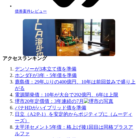
債券案件レビュー
アクセスランキング
デンソーが3本立て債を準備
ホンダFが3年・5年債を準備
鹿島債：29年ぶりの400億円、10年は前回並みで盛り上
がる
電源開発債：10年が大台で292億円、6年は上限
堺市20年定償債：3年連続の7月
パナHDがハイブリッド債を準備
日立（A2/P-1）を安定的からポジティブに（ムーディ
ーズ）
太平洋セメント5年債：格上げ後1回目は同格プラスア
ルファ