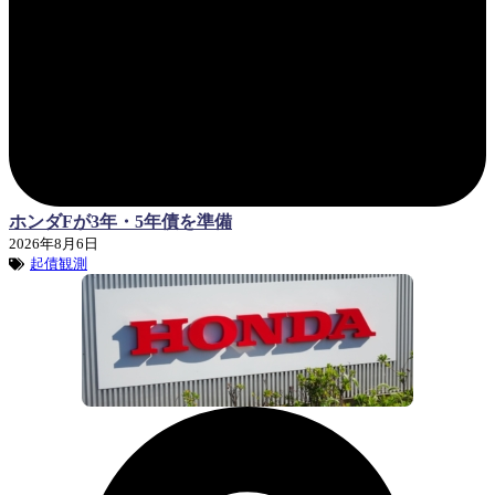
ホンダFが3年・5年債を準備
2026年8月6日
起債観測