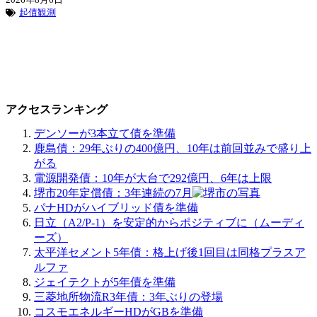
起債観測
アクセスランキング
デンソーが3本立て債を準備
鹿島債：29年ぶりの400億円、10年は前回並みで盛り上
がる
電源開発債：10年が大台で292億円、6年は上限
堺市20年定償債：3年連続の7月
パナHDがハイブリッド債を準備
日立（A2/P-1）を安定的からポジティブに（ムーディ
ーズ）
太平洋セメント5年債：格上げ後1回目は同格プラスア
ルファ
ジェイテクトが5年債を準備
三菱地所物流R3年債：3年ぶりの登場
コスモエネルギーHDがGBを準備