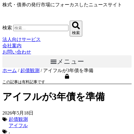
株式・債券の発行市場にフォーカスしたニュースサイト
コ
ン
テ
ン
検索
ツ
検索
に
法人向けサービス
ス
会社案内
キ
お問い合わせ
ッ
メニュー
プ
ホーム
/
起債観測
/
アイフルが3年債を準備
この記事は有料記事です
アイフルが3年債を準備
2026年5月18日
起債観測
アイフル
,