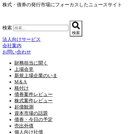
株式・債券の発行市場にフォーカスしたニュースサイト
コ
ン
テ
ン
検索
ツ
検索
に
法人向けサービス
ス
会社案内
キ
お問い合わせ
ッ
プ
財務担当に聞く
上場会見
新規上場企業のいま
M＆A
格付け
債券案件レビュー
株式案件レビュー
起債観測
資本市場の話題
債券・今日の予定
売出外債
個人向け社債