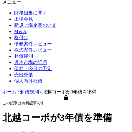
メニュー
財務担当に聞く
上場会見
新規上場企業のいま
M＆A
格付け
債券案件レビュー
株式案件レビュー
起債観測
資本市場の話題
債券・今日の予定
売出外債
個人向け社債
ホーム
/
起債観測
/
北越コーポが3年債を準備
この記事は有料記事です
北越コーポが3年債を準備