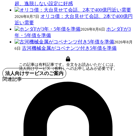
超、逸脱しない設定に好感
オリコ債：大台見せて会話、2本で400億円
2026年8月7日
近い需要
ホンダFが3
2026年8月6日
年・5年債を準備
2026年8月
古河機械金属がコベナンツ付き5年債を準備
6日
この記事は有料記事です。全文をお読みいただくには、
法人向けサービス（有料）へのお申し込みが必要です。
法人向けサービスのご案内
関連記事