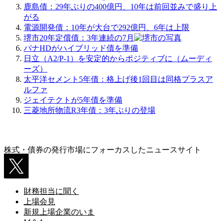
鹿島債：29年ぶりの400億円、10年は前回並みで盛り上
がる
電源開発債：10年が大台で292億円、6年は上限
堺市20年定償債：3年連続の7月
パナHDがハイブリッド債を準備
日立（A2/P-1）を安定的からポジティブに（ムーディ
ーズ）
太平洋セメント5年債：格上げ後1回目は同格プラスア
ルファ
ジェイテクトが5年債を準備
三菱地所物流R3年債：3年ぶりの登場
株式・債券の発行市場にフォーカスしたニュースサイト
財務担当に聞く
上場会見
新規上場企業のいま