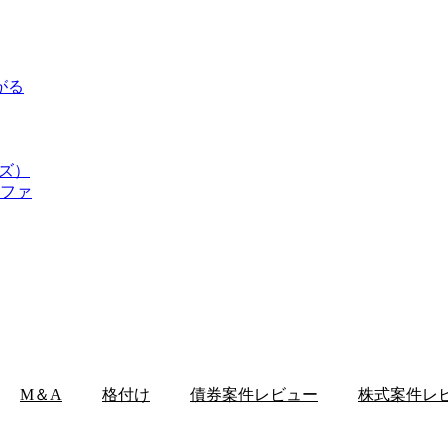
がる
ーズ）
ルファ
M＆A
格付け
債券案件レビュー
株式案件レ