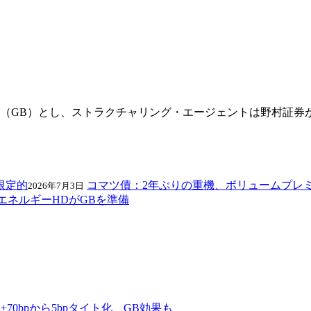
ド（GB）とし、ストラクチャリング・エージェントは野村証券
コマツ債：2年ぶりの重機、ボリュームプレ
2026年7月3日
エネルギーHDがGBを準備
70bpから5bpタイト化、GB効果も