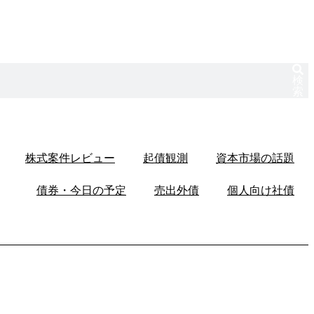
検
索
株式案件レビュー
起債観測
資本市場の話題
債券・今日の予定
売出外債
個人向け社債