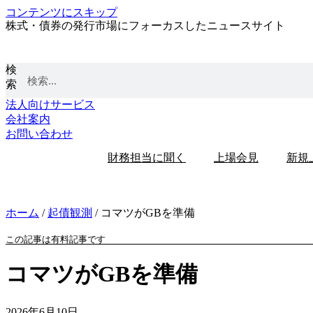
コンテンツにスキップ
株式・債券の発行市場にフォーカスしたニュースサイト
検
索
法人向けサービス
会社案内
お問い合わせ
財務担当に聞く
上場会見
新規
ホーム
/
起債観測
/
コマツがGBを準備
この記事は有料記事です
コマツがGBを準備
2026年6月10日