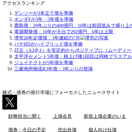
アクセスランキング
デンソーが3本立て債を準備
ホンダFが3年・5年債を準備
鹿島債：29年ぶりの400億円、10年は前回並みで盛り上
電源開発債：10年が大台で292億円、6年は上限
堺市20年定償債：3年連続の7月
パナHDがハイブリッド債を準備
日立（A2/P-1）を安定的からポジティブに（ムーディ
太平洋セメント5年債：格上げ後1回目は同格プラスア
ジェイテクトが5年債を準備
三菱地所物流R3年債：3年ぶりの登場
株式・債券の発行市場にフォーカスしたニュースサイト
財務担当に聞く
上場会見
新規上場企業のいま
債券・今日の予定
売出外債
個人向け社債