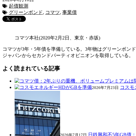
起債観測
グリーンボンド
,
コマツ
,
事業債
コマツ本社(2020年2月2日、東京・赤坂)
コマツが3年・5年債を準備している。3年物はグリーンボン
ジャパンからセカンドパーティオピニオンを取得している。
よく読まれている記事
コスモ
2026年7月23日
日鉄興和不5年GB債：+
2026年7月17日