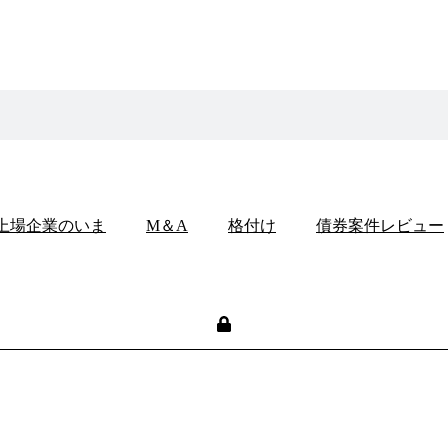
上場企業のいま
M＆A
格付け
債券案件レビュー