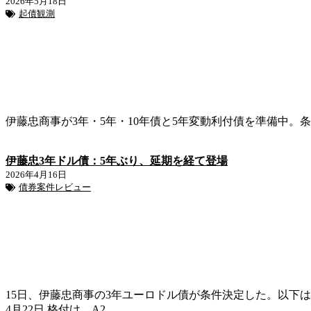
2026年5月18日
起債観測
伊藤忠商事が3年・5年・10年債と5年変動利付債を準備中。
伊藤忠3年ドル債：5年ぶり、延期を経て登場
2026年4月16日
債券案件レビュー
15日、伊藤忠商事の3年ユーロドル債が条件決定した。以下は案件レ
4月22日 格付け A2…