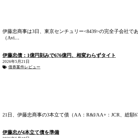
伊藤忠商事は3日、東京センチュリー<8439>の完全子会社であるT
（Avi…
伊藤忠債：1億円刻みで676億円、相変わらずタイト
2026年5月21日
債券案件レビュー
21日、伊藤忠商事の3本立て債（AA：R&I/AA+：JCR、総額676
伊藤忠が4本立て債を準備