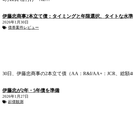
伊藤忠商事2本立て債：タイミングと年限選択、タイトな水
2026年1月30日
債券案件レビュー
30日、伊藤忠商事の2本立て債（AA：R&I/AA+：JCR、総額487
伊藤忠が2年・5年債を準備
2026年1月27日
起債観測