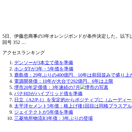
5日、伊藤忠商事の3年オレンジボンドが条件決定した。以下は案件レビュ
回号 352 …
アクセスランキング
デンソーが3本立て債を準備
ホンダFが3年・5年債を準備
鹿島債：29年ぶりの400億円、10年は前回並みで盛り上
電源開発債：10年が大台で292億円、6年は上限
堺市20年定償債：3年連続の7月
パナHDがハイブリッド債を準備
日立（A2/P-1）を安定的からポジティブに（ムーディ
太平洋セメント5年債：格上げ後1回目は同格プラスア
ジェイテクトが5年債を準備
三菱地所物流R3年債：3年ぶりの登場