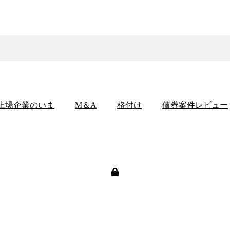
上場企業のいま
M＆A
格付け
債券案件レビュー