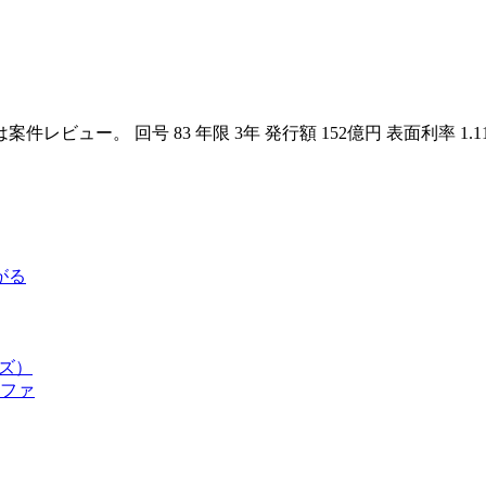
ー。 回号 83 年限 3年 発行額 152億円 表面利率 1.110
がる
ーズ）
ルファ