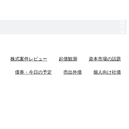
検
索
株式案件レビュー
起債観測
資本市場の話題
債券・今日の予定
売出外債
個人向け社債