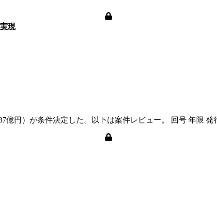
準実現
億円）が条件決定した。以下は案件レビュー。 回号 年限 発行額 償還日 表面