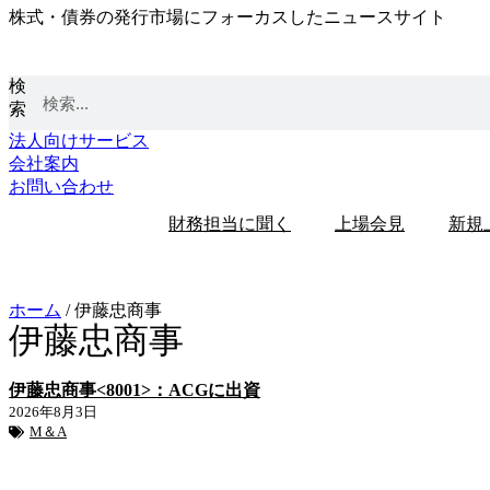
株式・債券の発行市場にフォーカスしたニュースサイト
コ
ン
テ
検
ン
索
ツ
に
法人向けサービス
ス
会社案内
キ
お問い合わせ
ッ
財務担当に聞く
上場会見
新規
プ
ホーム
/
伊藤忠商事
伊藤忠商事
伊藤忠商事<8001>：ACGに出資
2026年8月3日
M＆A