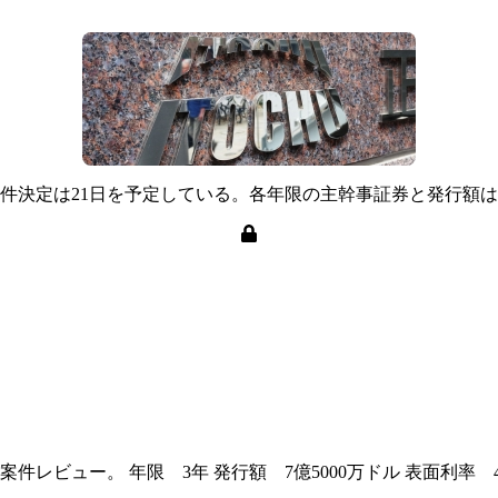
条件決定は21日を予定している。各年限の主幹事証券と発行額
ビュー。 年限 3年 発行額 7億5000万ドル 表面利率 4.2