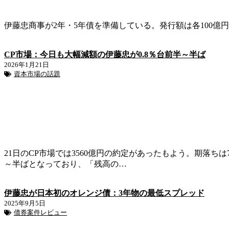
伊藤忠商事が2年・5年債を準備している。発行額は各100億
CP市場：今日も大幅減額の伊藤忠が0.8％台前半～半ば
2026年1月21日
資本市場の話題
21日のCP市場では3560億円の約定があったもよう。期落ちは
～半ばとなっており、「残高の…
伊藤忠が日本初のオレンジ債：3年物の最低スプレッド
2025年9月5日
債券案件レビュー