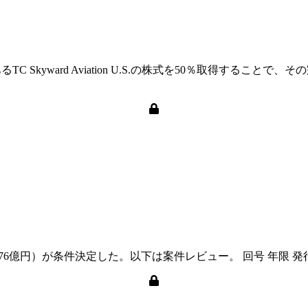
C Skyward Aviation U.S.の株式を50％取得する
億円）が条件決定した。以下は案件レビュー。 回号 年限 発行額 償還日 表