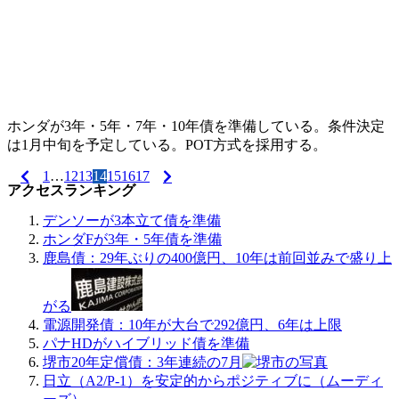
ホンダが3年・5年・7年・10年債を準備している。条件決定
は1月中旬を予定している。POT方式を採用する。
1
…
12
13
14
15
16
17
投
アクセスランキング
稿
デンソーが3本立て債を準備
ナ
ホンダFが3年・5年債を準備
鹿島債：29年ぶりの400億円、10年は前回並みで盛り上
ビ
ゲ
がる
ー
電源開発債：10年が大台で292億円、6年は上限
パナHDがハイブリッド債を準備
シ
堺市20年定償債：3年連続の7月
ョ
日立（A2/P-1）を安定的からポジティブに（ムーディ