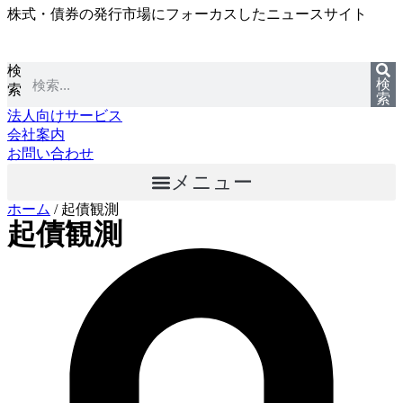
株式・債券の発行市場にフォーカスしたニュースサイト
コ
ン
テ
検
ン
検
索
ツ
索
に
法人向けサービス
ス
会社案内
キ
お問い合わせ
ッ
メニュー
プ
ホーム
/
起債観測
起債観測