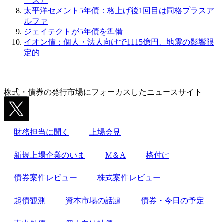
ーズ）
ン
太平洋セメント5年債：格上げ後1回目は同格プラスア
ルファ
ジェイテクトが5年債を準備
イオン債：個人・法人向けで1115億円、地震の影響限
定的
株式・債券の発行市場にフォーカスしたニュースサイト
財務担当に聞く
上場会見
新規上場企業のいま
M＆A
格付け
債券案件レビュー
株式案件レビュー
起債観測
資本市場の話題
債券・今日の予定