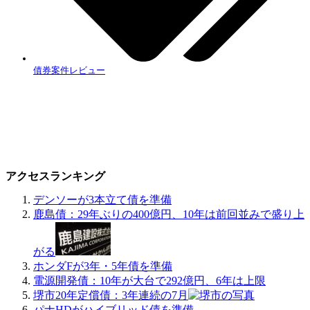
債券案件レビュー
アクセスランキング
デンソーが3本立て債を準備
鹿島債：29年ぶりの400億円、10年は前回並みで盛り上
がる
ホンダFが3年・5年債を準備
電源開発債：10年が大台で292億円、6年は上限
堺市20年定償債：3年連続の7月
パナHDがハイブリッド債を準備