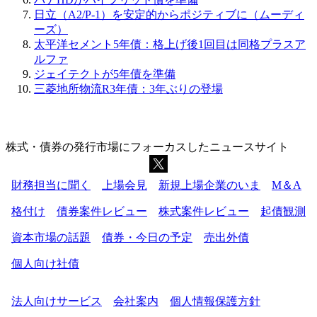
日立（A2/P-1）を安定的からポジティブに（ムーディ
ーズ）
太平洋セメント5年債：格上げ後1回目は同格プラスア
ルファ
ジェイテクトが5年債を準備
三菱地所物流R3年債：3年ぶりの登場
株式・債券の発行市場にフォーカスしたニュースサイト
財務担当に聞く
上場会見
新規上場企業のいま
M＆A
格付け
債券案件レビュー
株式案件レビュー
起債観測
資本市場の話題
債券・今日の予定
売出外債
個人向け社債
法人向けサービス
会社案内
個人情報保護方針