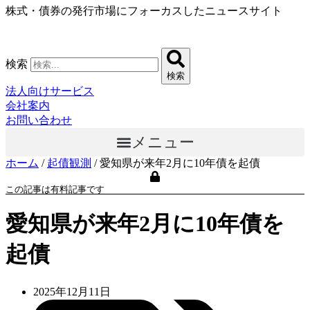
株式・債券の発行市場にフォーカスしたニュースサイト
コ
ン
テ
ン
検索
ツ
検索
に
法人向けサービス
ス
会社案内
キ
お問い合わせ
ッ
メニュー
プ
ホーム
/
起債観測
/
愛知県が来年2月に10年債を起債
この記事は有料記事です
愛知県が来年2月に10年債を
起債
2025年12月11日