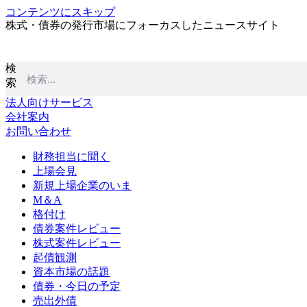
コンテンツにスキップ
株式・債券の発行市場にフォーカスしたニュースサイト
検
索
法人向けサービス
会社案内
お問い合わせ
財務担当に聞く
上場会見
新規上場企業のいま
M＆A
格付け
債券案件レビュー
株式案件レビュー
起債観測
資本市場の話題
債券・今日の予定
売出外債