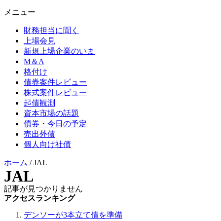
メニュー
財務担当に聞く
上場会見
新規上場企業のいま
M＆A
格付け
債券案件レビュー
株式案件レビュー
起債観測
資本市場の話題
債券・今日の予定
売出外債
個人向け社債
ホーム
/
JAL
JAL
記事が見つかりません
アクセスランキング
デンソーが3本立て債を準備