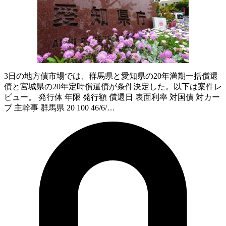
3日の地方債市場では、群馬県と愛知県の20年満期一括償還
債と宮城県の20年定時償還債が条件決定した。以下は案件レ
ビュー。 発行体 年限 発行額 償還日 表面利率 対国債 対カー
ブ 主幹事 群馬県 20 100 46/6/…