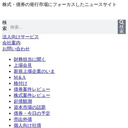
株式・債券の発行市場にフォーカスしたニュースサイト
コ
ン
テ
検
ン
検
索
ツ
索
に
法人向けサービス
ス
会社案内
キ
お問い合わせ
ッ
プ
財務担当に聞く
上場会見
新規上場企業のいま
M＆A
格付け
債券案件レビュー
株式案件レビュー
起債観測
資本市場の話題
債券・今日の予定
売出外債
個人向け社債