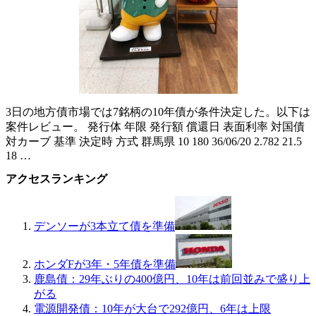
3日の地方債市場では7銘柄の10年債が条件決定した。以下は
案件レビュー。 発行体 年限 発行額 償還日 表面利率 対国債
対カーブ 基準 決定時 方式 群馬県 10 180 36/06/20 2.782 21.5
18 …
アクセスランキング
デンソーが3本立て債を準備
ホンダFが3年・5年債を準備
鹿島債：29年ぶりの400億円、10年は前回並みで盛り上
がる
電源開発債：10年が大台で292億円、6年は上限