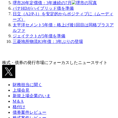
堺市20年定償債：3年連続の7月
パナHDがハイブリッド債を準備
日立（A2/P-1）を安定的からポジティブに（ムーディ
ーズ）
太平洋セメント5年債：格上げ後1回目は同格プラスア
ルファ
ジェイテクトが5年債を準備
三菱地所物流R3年債：3年ぶりの登場
株式・債券の発行市場にフォーカスしたニュースサイト
財務担当に聞く
上場会見
新規上場企業のいま
M＆A
格付け
債券案件レビュー
株式案件レビュー