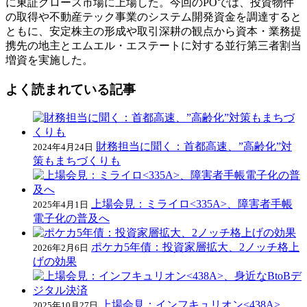
に東証グロース市場に上場した。今回のPOでは、投資物件
の取得や不動産テック事業のシステム開発資金を調達すると
ともに、安定株主の形成や取引深耕の観点から資本・業務提
携先の地主とエムエル・エステートに対する並行第三者割当
増資を実施した。
よく読まれている記事
財務担当に聞く：首都高速、”高齢化”対
2024年4月24日
策もまちづくりも
上場会見：ミライロ<335A>、障害者手帳
2025年4月1日
電子化の普及へ
ポケカ5年債：投資家層拡大、2ノッチ格上
2026年2月6日
げの効果
上場会見：インフキュリオン<438A>、
2025年10月27日