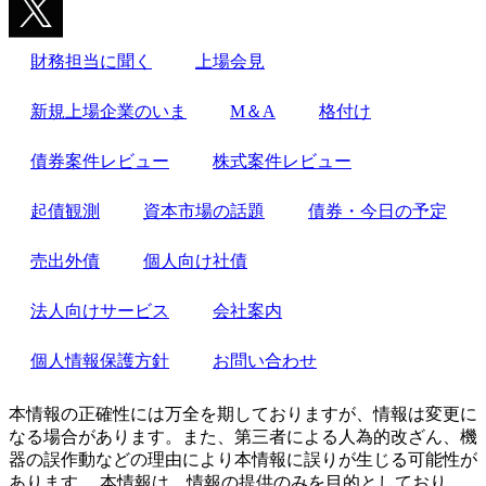
財務担当に聞く
上場会見
新規上場企業のいま
M＆A
格付け
債券案件レビュー
株式案件レビュー
起債観測
資本市場の話題
債券・今日の予定
売出外債
個人向け社債
法人向けサービス
会社案内
個人情報保護方針
お問い合わせ
本情報の正確性には万全を期しておりますが、情報は変更に
なる場合があります。また、第三者による人為的改ざん、機
器の誤作動などの理由により本情報に誤りが生じる可能性が
あります。 本情報は、情報の提供のみを目的としており、