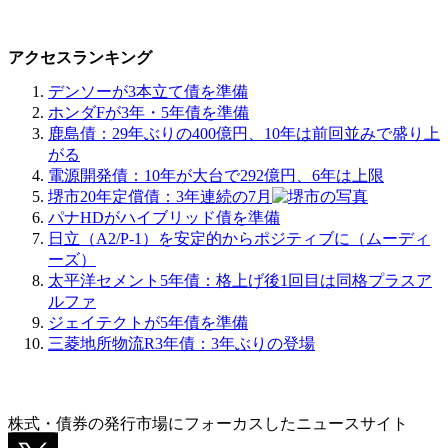
アクセスランキング
デンソーが3本立て債を準備
ホンダFが3年・5年債を準備
鹿島債：29年ぶりの400億円、10年は前回並みで盛り上
がる
電源開発債：10年が大台で292億円、6年は上限
堺市20年定償債：3年連続の7月
パナHDがハイブリッド債を準備
日立（A2/P-1）を安定的からポジティブに（ムーディ
ーズ）
太平洋セメント5年債：格上げ後1回目は同格プラスア
ルファ
ジェイテクトが5年債を準備
三菱地所物流R3年債：3年ぶりの登場
株式・債券の発行市場にフォーカスしたニュースサイト