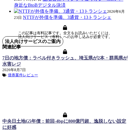
身近なBtoBデジタル決済
2026年6月
NTTFが外債を準備、3通貨・13トランシェ
23日
この記事は有料記事です。全文をお読みいただくには、
法人向けサービス（有料）へのお申し込みが必要です。
法人向けサービスのご案内
関連記事
7日の地方債：ラベル付きラッシュ、埼玉県が2本・群馬県が
水害レジ
2026年8月7日
債券案件レビュー
中央日土地G5年債：前回-4bpに800億円超、逸脱しない設定
に好感