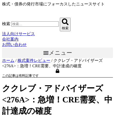
株式・債券の発行市場にフォーカスしたニュースサイト
コ
ン
テ
ン
検索
ツ
検索
に
法人向けサービス
ス
会社案内
キ
お問い合わせ
ッ
メニュー
プ
ホーム
/
株式案件レビュー
/
ククレブ・アドバイザーズ
<276A>：急増！CRE需要、中計達成の確度
この記事は有料記事です
ククレブ・アドバイザーズ
<276A>：急増！CRE需要、中
計達成の確度