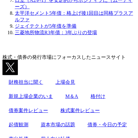
日立（A2/P-1）を安定的からポジティブに（ムーディ
ーズ）
太平洋セメント5年債：格上げ後1回目は同格プラスア
ルファ
ジェイテクトが5年債を準備
三菱地所物流R3年債：3年ぶりの登場
株式・債券の発行市場にフォーカスしたニュースサイト
財務担当に聞く
上場会見
新規上場企業のいま
M＆A
格付け
債券案件レビュー
株式案件レビュー
起債観測
資本市場の話題
債券・今日の予定