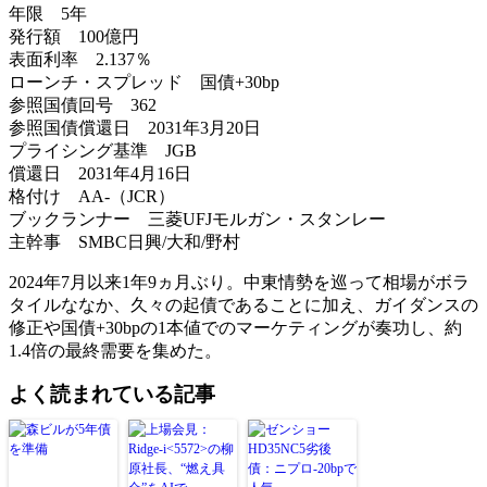
年限 5年
発行額 100億円
表面利率 2.137％
ローンチ・スプレッド 国債+30bp
参照国債回号 362
参照国債償還日 2031年3月20日
プライシング基準 JGB
償還日 2031年4月16日
格付け AA-（JCR）
ブックランナー 三菱UFJモルガン・スタンレー
主幹事 SMBC日興/大和/野村
2024年7月以来1年9ヵ月ぶり。中東情勢を巡って相場がボラ
タイルななか、久々の起債であることに加え、ガイダンスの
修正や国債+30bpの1本値でのマーケティングが奏功し、約
1.4倍の最終需要を集めた。
よく読まれている記事