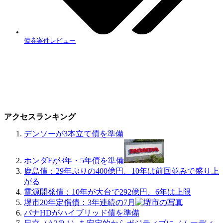
債券案件レビュー
アクセスランキング
デンソーが3本立て債を準備
ホンダFが3年・5年債を準備
鹿島債：29年ぶりの400億円、10年は前回並みで盛り上
がる
電源開発債：10年が大台で292億円、6年は上限
堺市20年定償債：3年連続の7月
パナHDがハイブリッド債を準備