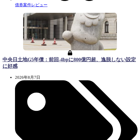
債券案件レビュー
中央日土地G5年債：前回-4bpに800億円超、逸脱しない設定
に好感
2026年8月7日