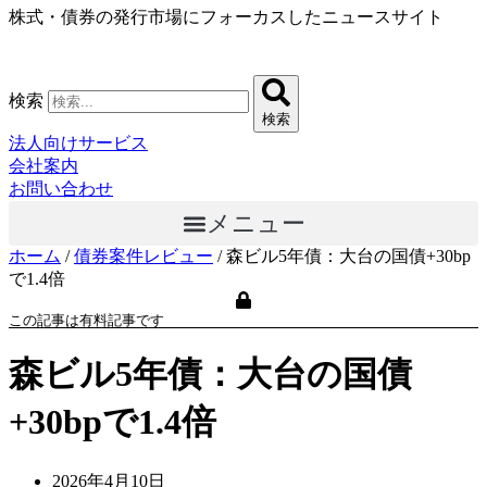
株式・債券の発行市場にフォーカスしたニュースサイト
コ
ン
テ
ン
検索
ツ
検索
に
法人向けサービス
ス
会社案内
キ
お問い合わせ
ッ
メニュー
プ
ホーム
/
債券案件レビュー
/
森ビル5年債：大台の国債+30bp
で1.4倍
この記事は有料記事です
森ビル5年債：大台の国債
+30bpで1.4倍
2026年4月10日