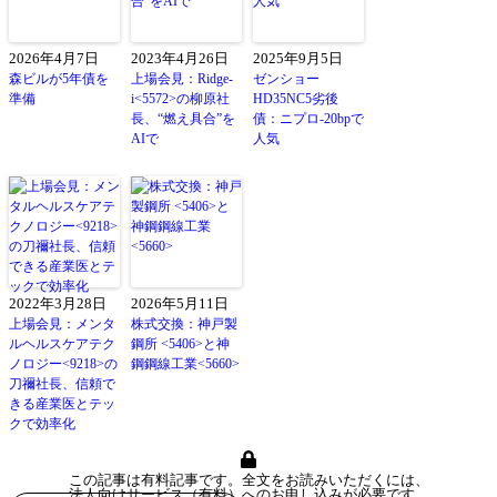
2026年4月7日
2023年4月26日
2025年9月5日
森ビルが5年債を
上場会見：Ridge-
ゼンショー
準備
i<5572>の柳原社
HD35NC5劣後
長、“燃え具合”を
債：ニプロ-20bpで
AIで
人気
2022年3月28日
2026年5月11日
上場会見：メンタ
株式交換：神戸製
ルヘルスケアテク
鋼所 <5406>と神
ノロジー<9218>の
鋼鋼線工業<5660>
刀禰社長、信頼で
きる産業医とテッ
クで効率化
この記事は有料記事です。全文をお読みいただくには、
法人向けサービス（有料）へのお申し込みが必要です。