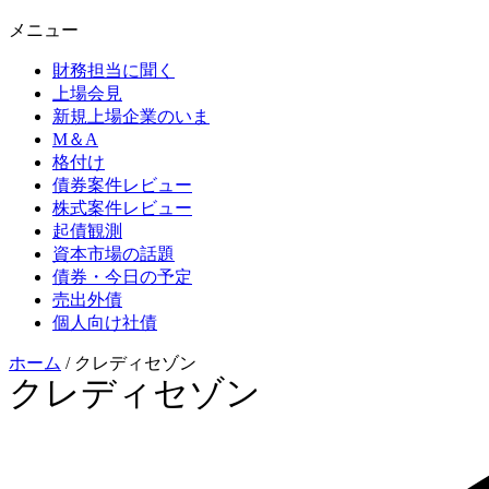
メニュー
財務担当に聞く
上場会見
新規上場企業のいま
M＆A
格付け
債券案件レビュー
株式案件レビュー
起債観測
資本市場の話題
債券・今日の予定
売出外債
個人向け社債
ホーム
/
クレディセゾン
クレディセゾン