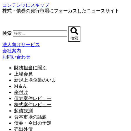
コンテンツにスキップ
株式・債券の発行市場にフォーカスしたニュースサイト
検索
検索
法人向けサービス
会社案内
お問い合わせ
財務担当に聞く
上場会見
新規上場企業のいま
M＆A
格付け
債券案件レビュー
株式案件レビュー
起債観測
資本市場の話題
債券・今日の予定
売出外債