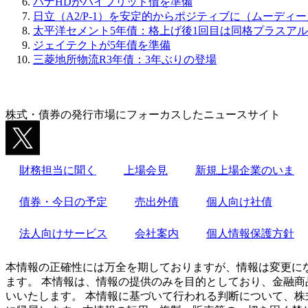
パナHDがハイブリッド債を準備
日立（A2/P-1）を安定的からポジティブに（ムーディ
太平洋セメント5年債：格上げ後1回目は同格プラスア
ジェイテクトが5年債を準備
三菱地所物流R3年債：3年ぶりの登場
株式・債券の発行市場にフォーカスしたニュースサイト
財務担当に聞く
上場会見
新規上場企業のいま
債券・今日の予定
売出外債
個人向け社債
法人向けサービス
会社案内
個人情報保護方針
本情報の正確性には万全を期しておりますが、情報は変更に
ます。 本情報は、情報の提供のみを目的としており、金融商
いいたします。 本情報に基づいて行われる判断について、株