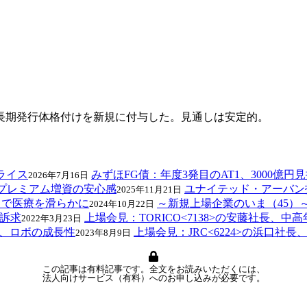
て長期発行体格付けを新規に付与した。見通しは安定的。
みずほFG債：年度3発目のAT1、3000億
2026年7月16日
ユナイテッド・アーバン投
2025年11月21日
～新規上場企業のいま（45）～e
2024年10月22日
上場会見：TORICO<7138>の安藤社長、中
2022年3月23日
上場会見：JRC<6224>の浜口
2023年8月9日
この記事は有料記事です。全文をお読みいただくには、
法人向けサービス（有料）へのお申し込みが必要です。