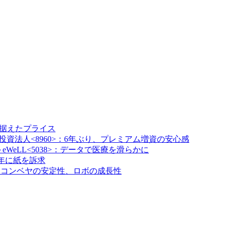
円見据えたプライス
資法人<8960>：6年ぶり、プレミアム増資の安心感
WeLL<5038>：データで医療を滑らかに
高年に紙を訴求
社長、コンベヤの安定性、ロボの成長性