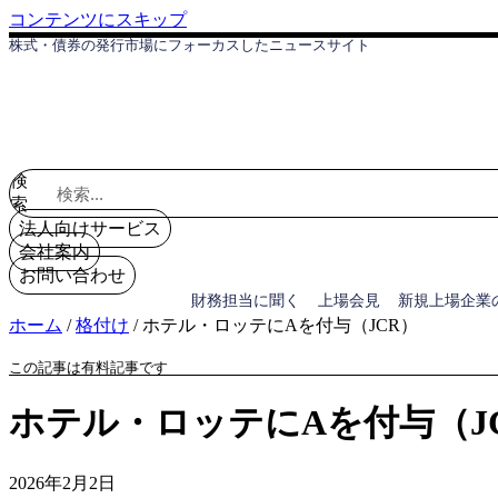
コンテンツにスキップ
株式・債券の発行市場にフォーカスしたニュースサイト
検
索
法人向けサービス
会社案内
お問い合わせ
財務担当に聞く
上場会見
新規上場企業
ホーム
/
格付け
/
ホテル・ロッテにAを付与（JCR）
この記事は有料記事です
ホテル・ロッテにAを付与（J
2026年2月2日