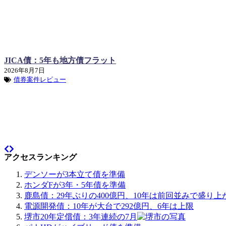
JICA債：5年も地方債フラット
2026年8月7日
債券案件レビュー
アクセスランキング
デンソーが3本立て債を準備
ホンダFが3年・5年債を準備
鹿島債：29年ぶりの400億円、10年は前回並みで盛り上
電源開発債：10年が大台で292億円、6年は上限
堺市20年定償債：3年連続の7月